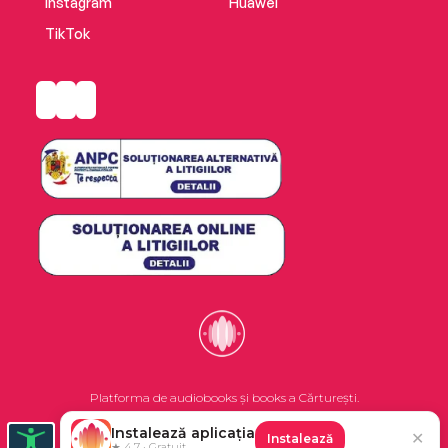
Instagram
Huawei
TikTok
Platforma de audiobooks și books a Cărturești.
Instalează aplicația
✕
Instalează
©2026 Nemo EPG SRL. Toate drepturile rezervate.
★ 4.7 · Gratuit