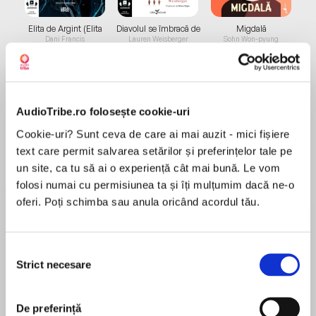
Elita de Argint (Elita
Diavolul se îmbracă de
Migdală
de...
la...
Dani Francis
Lauren Weisberger
Sohn Won-pyung
AudioTribe.ro folosește cookie-uri
Despre
carte
Cookie-uri? Sunt ceva de care ai mai auzit - mici fișiere
"Fans of Sarah Dunn, Elisabeth Egan, and Isabel
text care permit salvarea setărilor și preferințelor tale pe
Gillies will relate to the multifaceted lives of
un site, ca tu să ai o experiență cât mai bună. Le vom
Krien’s characters, brilliantly rendered in her
folosi numai cu permisiunea ta și îți mulțumim dacă ne-o
vivid voice." -- Booklist
oferi. Poți schimba sau anula oricând acordul tău.
MAI MULT
Recenzii
Writing with the wry realism of Sally Rooney, one
Selecția
of Germany’ most promising literary talents
Strict necesare
consimțământului
demonstrates her incisive understanding of the
O poveste frumos spusă și interpretată dar
complexities of relationships and the depths of
subiectul este greu, este o lecție dură despre
De preferință
the human heart in this witty and compulsively