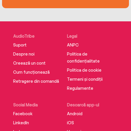
este în curs de traducere în peste 12 țări.
AudioTribe
Legal
Suport
ANPC
Despre noi
Politica de
confidențialitate
Creează un cont
Politica de cookie
Cum funcționează
Termeni și condiții
Retragere din comandă
Regulamente
Social Media
Descarcă app-ul
Facebook
Android
LinkedIn
iOS