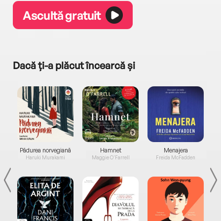
Ascultă gratuit
Dacă ți-a plăcut încearcă și
a...
Pădurea norvegiană
Hamnet
Menajera
I
Haruki Murakami
Maggie O'Farrell
Freida McFadden