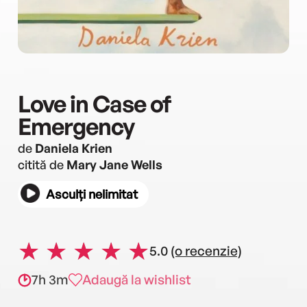
Love in Case of
Emergency
de
Daniela Krien
citită de
Mary Jane Wells
Asculți nelimitat
5.0
(o recenzie)
7h 3m
Adaugă la wishlist