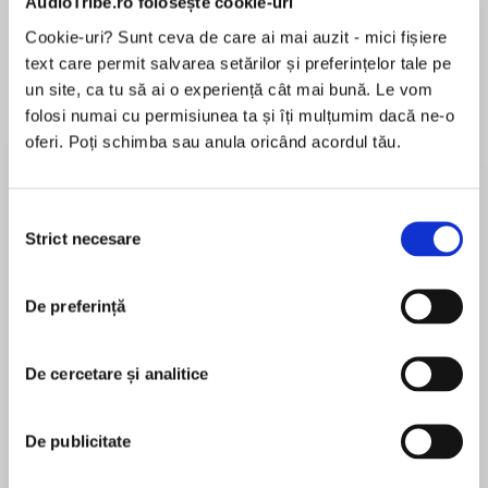
AudioTribe.ro folosește cookie-uri
Elita de Argint (Elita
Diavolul se îmbracă de
Migdală
de...
la...
Dani Francis
Lauren Weisberger
Sohn Won-pyung
Cookie-uri? Sunt ceva de care ai mai auzit - mici fișiere
text care permit salvarea setărilor și preferințelor tale pe
un site, ca tu să ai o experiență cât mai bună. Le vom
folosi numai cu permisiunea ta și îți mulțumim dacă ne-o
Despre
carte
oferi. Poți schimba sau anula oricând acordul tău.
A funny and reassuring story featuring Love
Monster, who now appears in his own animated
Selecția
television show on CBeebies!
Strict necesare
consimțământului
De preferință
MAI MULT
În acest moment nu există recenzii
It’s way past bedtime o’clock in Cutesville and
pentru această carte
Love Monster is the only one who’s wide
De cercetare și analitice
awake… Or is he?
Rachel Bright
De publicitate
Rachel is a writer of words, drawer of pictures and
As the sounds of the night make his imagination
thinker of happy thoughts. With a cacophony of