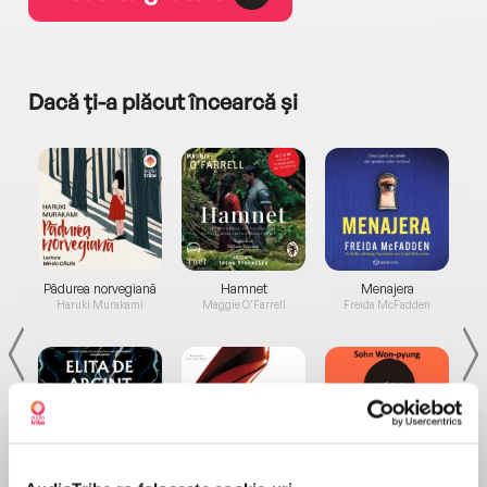
Dacă ți-a plăcut încearcă și
a...
Pădurea norvegiană
Hamnet
Menajera
I
Haruki Murakami
Maggie O'Farrell
Freida McFadden