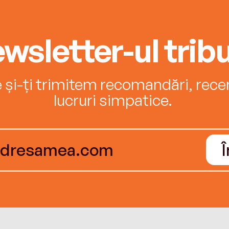
wsletter-ul tribu
e și-ți trimitem recomandări, recenz
lucruri simpatice.