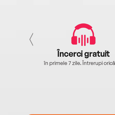
cu tine
Încerci gratuit
oriunde ești.
în primele 7 zile. Întrerupi oric