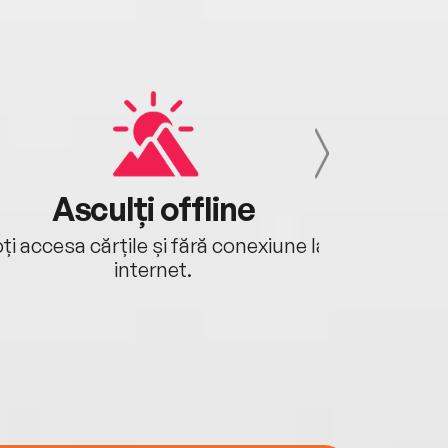
Asculți offline
Aj
ți accesa cărțile și fără conexiune la
Ascultă a
internet.