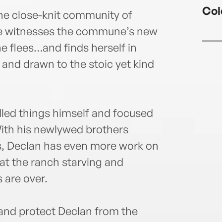
leave
Col
the g
he close-knit community of
about
e witnesses the commune’s new
puts 
he flees…and finds herself in
upcom
nd drawn to the stoic yet kind
www.
ed things himself and focused
With his newlywed brothers
es, Declan has even more work on
at the ranch starving and
 are over.
and protect Declan from the