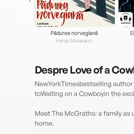
eria...
Pădurea norvegiană
E
ris
Haruki Murakami
Despre
Love of a Co
NewYorkTimesbestselling author 
toWaiting on a Cowboyin the exc
Meet The McGraths: a family as u
home.