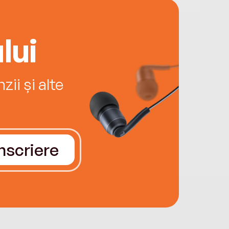
lui
ii și alte
Înscriere