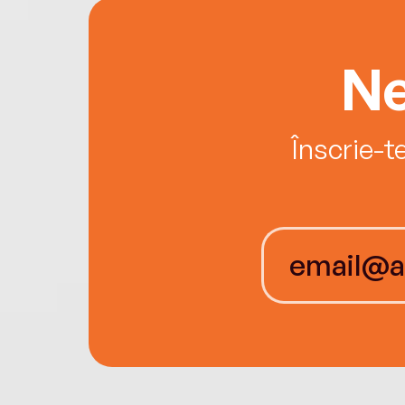
Ne
Înscrie-t