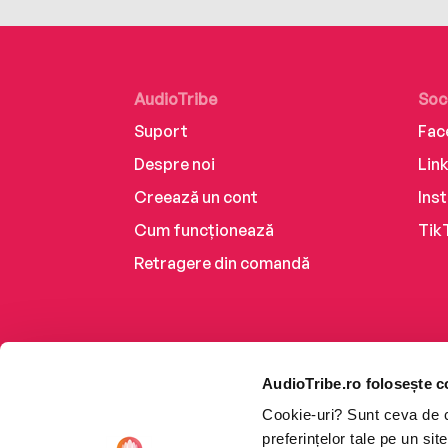
AudioTribe
Soc
Suport
Fac
Despre noi
Lin
Creează un cont
Ins
Cum funcționează
Tik
Retragere din comandă
AudioTribe.ro folosește c
Cookie-uri? Sunt ceva de ca
preferințelor tale pe un si