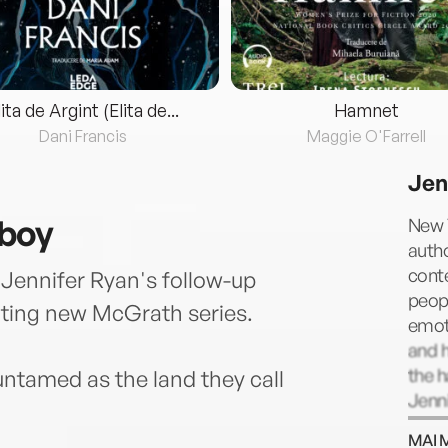
lita de Argint (Elita de...
Hamnet
Dani Francis
Maggie O'Farrell
Jen
wboy
New 
auth
cont
Jennifer Ryan's follow-up
peopl
iting new McGrath series.
emoti
and h
the h
ntamed as the land they call
Jenni
her h
MAI 