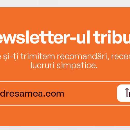
wsletter-ul tribu
e și-ți trimitem recomandări, recenz
lucruri simpatice.