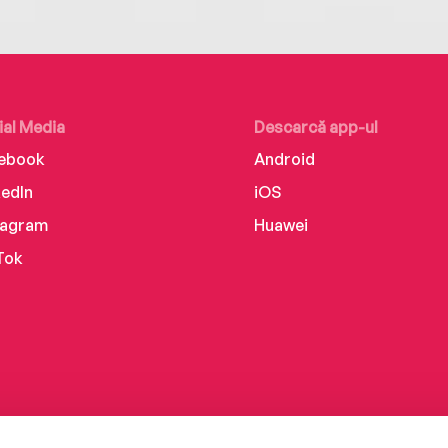
ial Media
Descarcă app-ul
ebook
Android
kedIn
iOS
tagram
Huawei
Tok