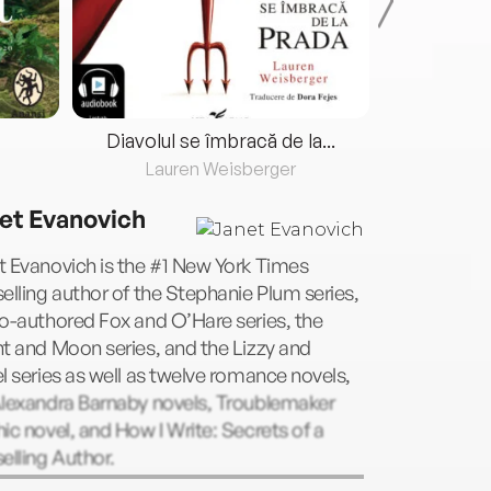
Diavolul se îmbracă de la...
Lauren Weisberger
Fre
et Evanovich
 Evanovich is the #1 New York Times
elling author of the Stephanie Plum series,
o-authored Fox and O’Hare series, the
t and Moon series, and the Lizzy and
l series as well as twelve romance novels,
Alexandra Barnaby novels, Troublemaker
ic novel, and How I Write: Secrets of a
elling Author.