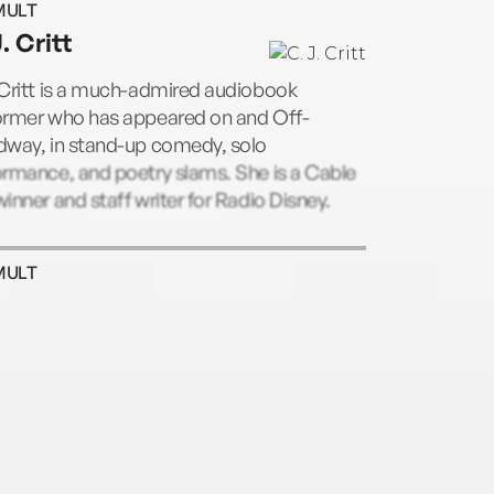
MULT
. Critt
 Critt is a much-admired audiobook
ormer who has appeared on and Off-
dway, in stand-up comedy, solo
rmance, and poetry slams. She is a Cable
inner and staff writer for Radio Disney.
MULT