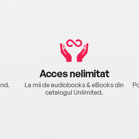
Acces nelimitat
ând.
La mii de audiobooks & eBooks din
Po
catalogul Unlimited.