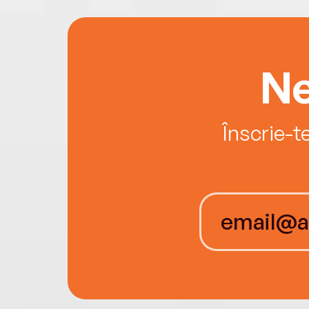
Ne
Înscrie-t