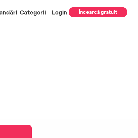
andări
Categorii
Login
Încearcă gratuit