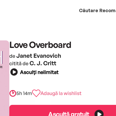
Căutare
Recom
Love Overboard
Janet Evanovich
de
C. J. Critt
citită de
Asculți nelimitat
5h 14m
Adaugă la wishlist
Ascultă gratuit