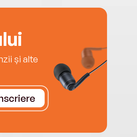
lui
ii și alte
Înscriere