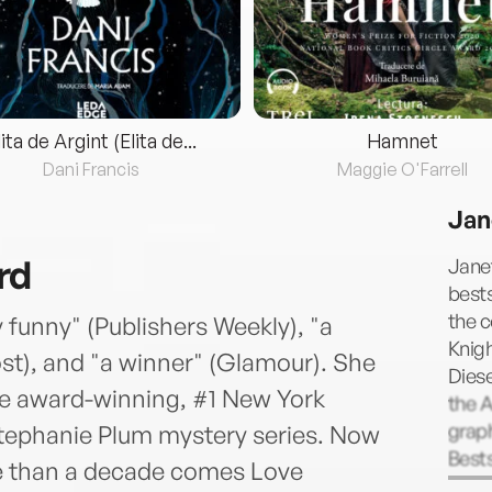
lita de Argint (Elita de...
Hamnet
Dani Francis
Maggie O'Farrell
Jan
rd
Janet
bests
the c
y funny" (Publishers Weekly), "a
Knigh
ost), and "a winner" (Glamour). She
Diese
the award-winning, #1 New York
the 
graph
Stephanie Plum mystery series. Now
Bests
ore than a decade comes Love