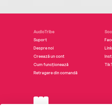
AudioTribe
Soc
Suport
Fac
Despre noi
Lin
Creează un cont
Ins
Cum funcționează
Tik
Retragere din comandă