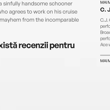
MAI 
f a sinfully handsome schooner
C. J
ho agrees to work on his cruise
mic mayhem from the incomparable
C.J.
perf
Broa
perfo
istă recenzii pentru
Ace w
MAI 