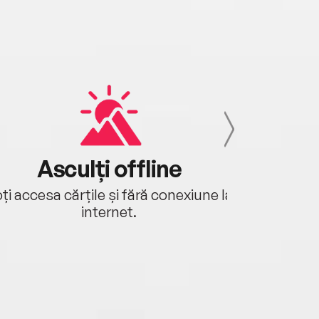
Asculți offline
Aj
ți accesa cărțile și fără conexiune la
Ascultă a
internet.