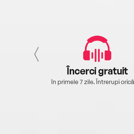
cu tine
Încerci gratuit
oriunde ești.
în primele 7 zile. Întrerupi oric