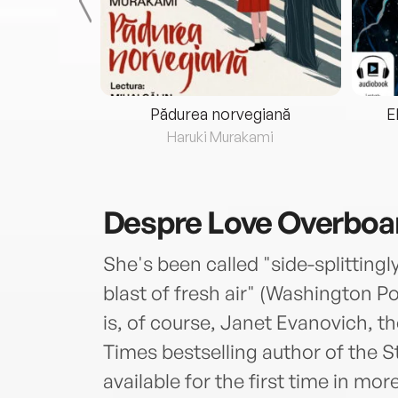
eria...
Pădurea norvegiană
E
ris
Haruki Murakami
Despre
Love Overboa
She's been called "side-splittingl
blast of fresh air" (Washington P
is, of course, Janet Evanovich, 
Times bestselling author of the 
available for the first time in m