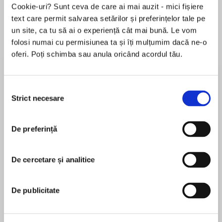
Cookie-uri? Sunt ceva de care ai mai auzit - mici fișiere
text care permit salvarea setărilor și preferințelor tale pe
un site, ca tu să ai o experiență cât mai bună. Le vom
Despre
carte
folosi numai cu permisiunea ta și îți mulțumim dacă ne-o
oferi. Poți schimba sau anula oricând acordul tău.
Moxiemeets Mary H.K. Choi in this funny, whip-
smart YA debut about love, resistance, and the
enduring friendships that make it all worthwhile.
Selecția
Strict necesare
consimțământului
Seventeen-year-old Olivia Chang is at her
MAI MULT
fourth school in seven years. Her self-imposed
De preferință
În acest moment nu există recenzii
solitude is lonely but safe. At Plainstown High,
pentru această carte
however, Olivia’s usual plan of anonymity fails
when infamous it-girl Mitzi Clarke makes a
De cercetare și analitice
Kara H.L. Chen
pointed racist comment in class. Tired of
ignoring things just to survive, Olivia defends
Kara H.L. Chen is a Taiwanese American writer
De publicitate
herself.
who received her MFA in fiction from Brooklyn
College. She grew up in Ohio but now lives with
And that is the end of her invisible life.