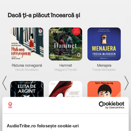
Dacă ți-a plăcut încearcă și
a...
Pădurea norvegiană
Hamnet
Menajera
I
Haruki Murakami
Maggie O'Farrell
Freida McFadden
Elita de Argint (Elita
Diavolul se îmbracă de
Migdală
de...
la...
Dani Francis
Lauren Weisberger
Sohn Won-pyung
AudioTribe.ro folosește cookie-uri