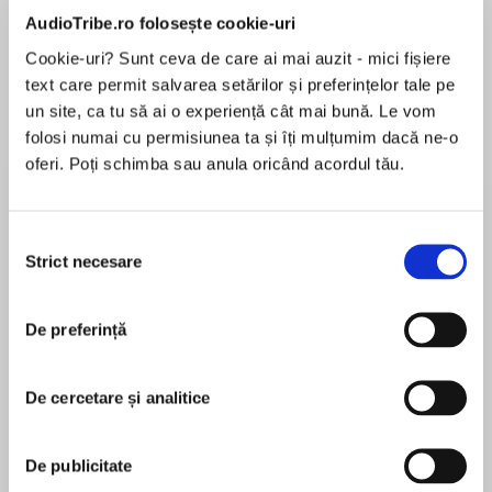
AudioTribe.ro folosește cookie-uri
Cookie-uri? Sunt ceva de care ai mai auzit - mici fișiere
text care permit salvarea setărilor și preferințelor tale pe
Elita de Argint (Elita
Diavolul se îmbracă de
Migdală
de...
la...
Dani Francis
Lauren Weisberger
Sohn Won-pyung
un site, ca tu să ai o experiență cât mai bună. Le vom
folosi numai cu permisiunea ta și îți mulțumim dacă ne-o
oferi. Poți schimba sau anula oricând acordul tău.
Despre
carte
Selecția
Strict necesare
Autorul bestsellerului New York Times Unfu*k
consimțământului
Yourself
De preferință
Autorul bestsellerului Unfu*k Yourself îți oferă
aici o metodă dură, fără menajamente, pentru
MAI MULT
ați face relațiile funcționale: să îți asumi
De cercetare și analitice
În acest moment nu există recenzii
responsabilitatea de a te repara pe tine însuți.
pentru această carte
De publicitate
„Iubirea are răbdare, iubirea este oarbă..." Până