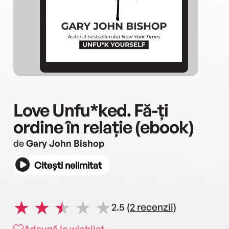
Love Unfu*ked. Fă-ți
ordine în relație (ebook)
de
Gary John Bishop
Citești nelimitat
2.5
(2 recenzii)
Adaugă la wishlist