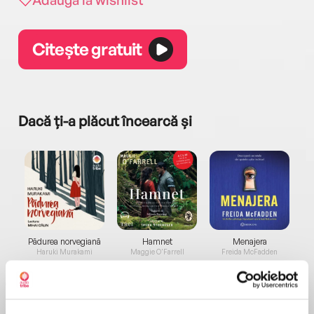
Citește gratuit
Dacă ți-a plăcut încearcă și
a...
Pădurea norvegiană
Hamnet
Menajera
I
Haruki Murakami
Maggie O'Farrell
Freida McFadden