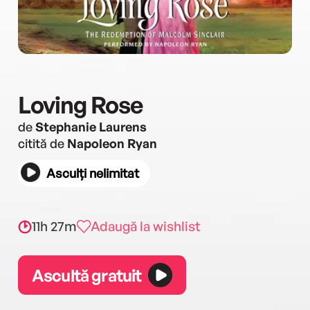
Loving Rose
de
Stephanie Laurens
citită de
Napoleon Ryan
Asculți nelimitat
11h 27m
Adaugă la wishlist
Ascultă gratuit