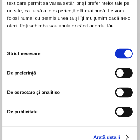
text care permit salvarea setărilor și preferințelor tale pe
un site, ca tu să ai o experiență cât mai bună. Le vom
folosi numai cu permisiunea ta și îți mulțumim dacă ne-o
oferi. Poți schimba sau anula oricând acordul tău.
Despre
carte
#1 New York Times bestselling author returns
with another thrilling story from the Casebook
Selecția
of Barnaby Adair . . .
Strict necesare
consimțământului
Miraculously spared from death, Malcolm
De preferință
MAI MULT
Sinclair erases the notorious man he once was.
În acest moment nu există recenzii
Reinventing himself as Thomas Glendower, he
pentru această carte
strives to make amends for his past, yet he
De cercetare și analitice
never imagines penance might come via a
secretive lady he discovers living in his secluded
De publicitate
manor.
Stephanie Laurens
Rose has a plausible explanation for why she
and her children are residing in Thomas's house,
Arată detalii