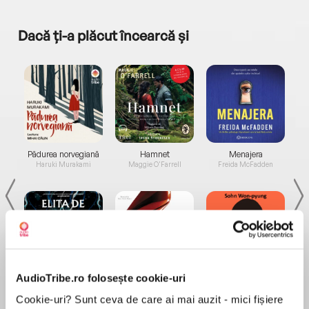
Dacă ți-a plăcut încearcă și
a...
Pădurea norvegiană
Hamnet
Menajera
I
Haruki Murakami
Maggie O'Farrell
Freida McFadden
AudioTribe.ro folosește cookie-uri
Elita de Argint (Elita
Diavolul se îmbracă de
Migdală
de...
la...
Dani Francis
Lauren Weisberger
Sohn Won-pyung
Cookie-uri? Sunt ceva de care ai mai auzit - mici fișiere