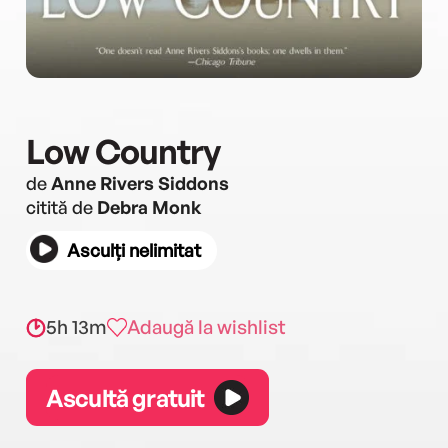
Low Country
de
Anne Rivers Siddons
citită de
Debra Monk
Asculți nelimitat
5h 13m
Adaugă la wishlist
Ascultă gratuit