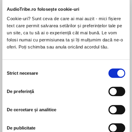
AudioTribe.ro folosește cookie-uri
Cookie-uri? Sunt ceva de care ai mai auzit - mici fișiere
Despre
carte
text care permit salvarea setărilor și preferințelor tale pe
un site, ca tu să ai o experiență cât mai bună. Le vom
Caroline Venable has everything her Southern
folosi numai cu permisiunea ta și îți mulțumim dacă ne-o
heritage promised: money, prestige, a rich
oferi. Poți schimba sau anula oricând acordul tău.
husband. If she drinks a little too much and her
20-year marriage to successful land developer,
Clay, seems a little empty, well, she's doing
Selecția
MAI MULT
what she was born to do: be the chatelaine of a
Strict necesare
consimțământului
În acest moment nu există recenzii
magnificent home and hostess to her
pentru această carte
husband's friends and prospective clients.
De preferință
Anne Rivers Siddons
Her numbing routine of country-club luncheons,
cocktail parties, and increasing isolation is
De cercetare și analitice
interrupted, however, when Caro finds out that
Anne Rivers Siddons is the New York
her tycoon husband plans to build a resort on a
Timesbestselling author of19novelsthat
beautiful untouched island in South Carolina's
De publicitate