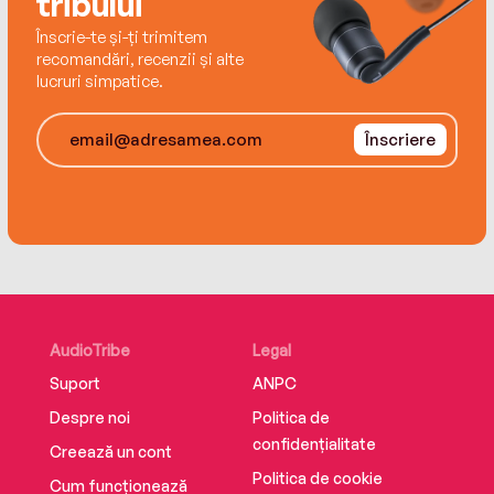
tribului
Înscrie-te și-ți trimitem
recomandări, recenzii și alte
lucruri simpatice.
Înscriere
AudioTribe
Legal
Suport
ANPC
Despre noi
Politica de
confidențialitate
Creează un cont
Politica de cookie
Cum funcționează