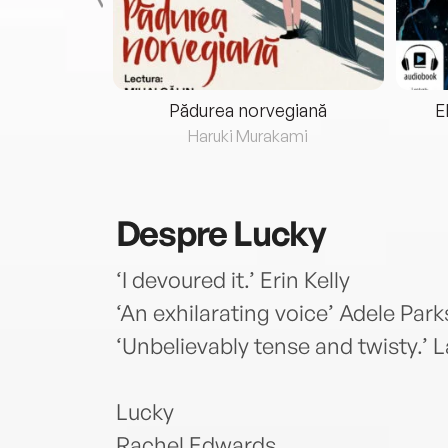
eria...
Pădurea norvegiană
E
ris
Haruki Murakami
Despre
Lucky
‘I devoured it.’ Erin Kelly
‘An exhilarating voice’ Adele Park
‘Unbelievably tense and twisty.’ 
Lucky
Rachel Edwards