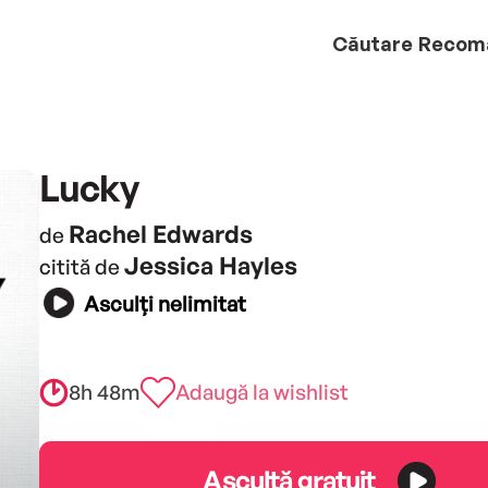
Căutare
Recom
Lucky
Rachel Edwards
de
Jessica Hayles
citită de
Asculți nelimitat
8h 48m
Adaugă la wishlist
Ascultă gratuit