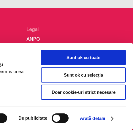
Legal
ANPC
Politica de confidențialitate
Sunt ok cu toate
Politica de cookie
și
Termeni și condiții
 permisiunea
Sunt ok cu selecția
Regulamente
Doar cookie-uri strict necesare
De publicitate
Arată detalii