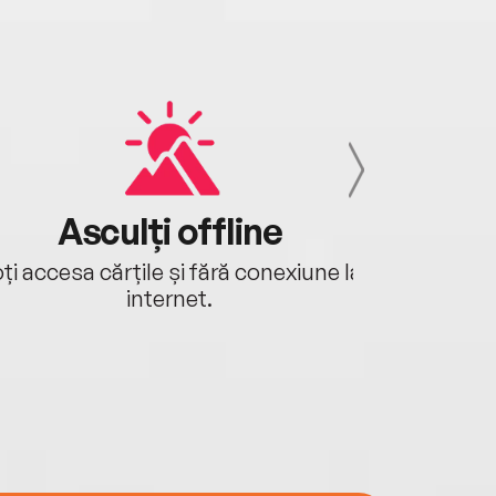
Asculți offline
Aj
ți accesa cărțile și fără conexiune la
Ascultă a
internet.