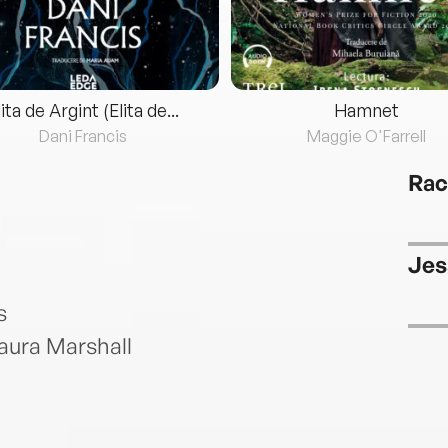
lita de Argint (Elita de...
Hamnet
Dani Francis
Maggie O'Farrell
Rac
Jes
s
Laura Marshall