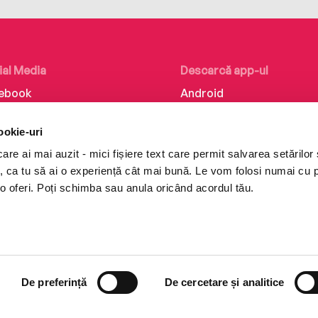
ial Media
Descarcă app-ul
ebook
Android
kedIn
iOS
ookie-uri
tagram
Huawei
re ai mai auzit - mici fișiere text care permit salvarea setărilor 
Tok
te, ca tu să ai o experiență cât mai bună. Le vom folosi numai cu
o oferi. Poți schimba sau anula oricând acordul tău.
De preferință
De cercetare și analitice