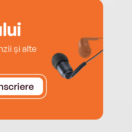
lui
ii și alte
Înscriere