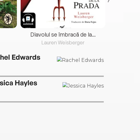
Diavolul se îmbracă de la...
Lauren Weisberger
Fre
hel Edwards
sica Hayles