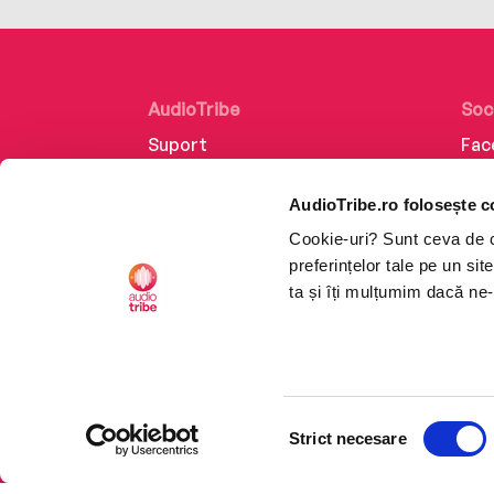
AudioTribe
Soc
Suport
Fac
Despre noi
Lin
AudioTribe.ro folosește c
Creează un cont
Ins
Cookie-uri? Sunt ceva de ca
Cum funcționează
Tik
preferințelor tale pe un si
Retragere din comandă
ta și îți mulțumim dacă ne-
Selecția
CTRL+F2
CTRL+F2
Strict necesare
consimțământului