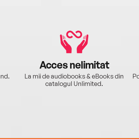
Acces nelimitat
ând.
La mii de audiobooks & eBooks din
Po
catalogul Unlimited.