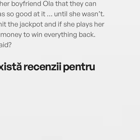
 her boyfriend Ola that they can
s so good at it … until she wasn’t.
it the jackpot and if she plays her
e money to win everything back.
aid?
istă recenzii pentru