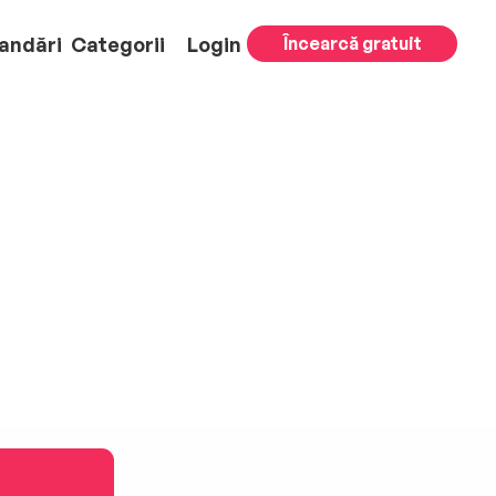
andări
Categorii
Login
Încearcă gratuit