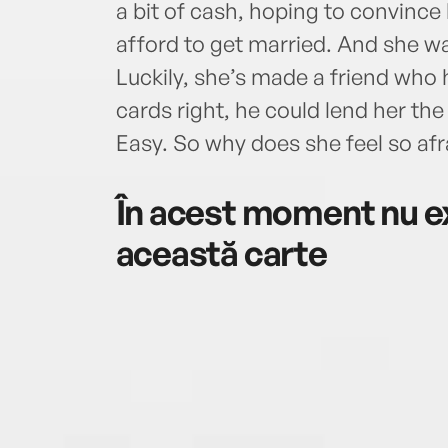
a bit of cash, hoping to convince
afford to get married. And she wa
Luckily, she’s made a friend who h
cards right, he could lend her th
Easy. So why does she feel so afr
În acest moment nu ex
această carte