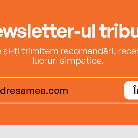
wsletter-ul tribu
e și-ți trimitem recomandări, recenz
lucruri simpatice.