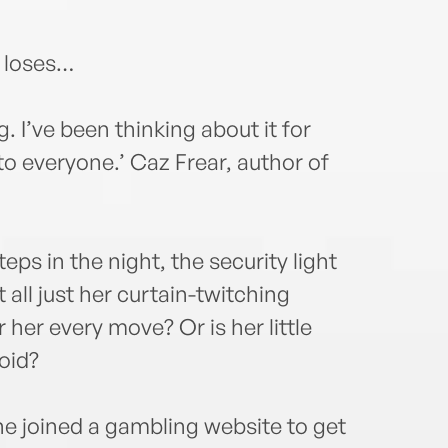
 loses…
. I’ve been thinking about it for
to everyone.’ Caz Frear, author of
ps in the night, the security light
 all just her curtain-twitching
er every move? Or is her little
oid?
he joined a gambling website to get