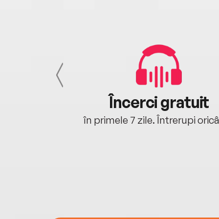
cu tine
Încerci gratuit
oriunde ești.
în primele 7 zile. Întrerupi oric