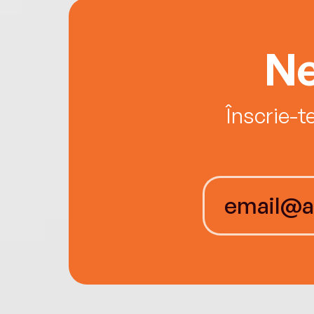
Ne
Înscrie-t