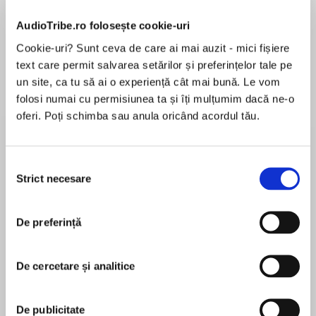
AudioTribe.ro folosește cookie-uri
Cookie-uri? Sunt ceva de care ai mai auzit - mici fișiere
Elita de Argint (Elita
Diavolul se îmbracă de
Migdală
text care permit salvarea setărilor și preferințelor tale pe
de...
la...
Dani Francis
Lauren Weisberger
Sohn Won-pyung
un site, ca tu să ai o experiență cât mai bună. Le vom
folosi numai cu permisiunea ta și îți mulțumim dacă ne-o
oferi. Poți schimba sau anula oricând acordul tău.
Despre
carte
Selecția
Băieții buni se îndrăgostesc de fete rele
Strict necesare
consimțământului
Nash Morgan a fost cunoscut dintotdeauna
pentru zâmbetul său și gesturile prietenoase
De preferință
față de toată lumea. Însă acum se reface după
MAI MULT
ce a încasat două gloanțe și farmecul lui sudist
De cercetare și analitice
Recenzii
este eclipsat de atacuri de panică și de
coșmaruri. Simte că a devenit doar umbra celui
care a fost cândva. Dar nu e dispus să lase pe
De publicitate