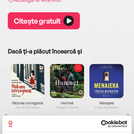
Citește gratuit
Dacă ți-a plăcut încearcă și
a...
Pădurea norvegiană
Hamnet
Menajera
I
Haruki Murakami
Maggie O'Farrell
Freida McFadden