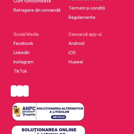
ochi, apoi am plâns din nou cât am citit epilogul
Cum funcționează
bonus.“ – Cressida McLaughlin
Termeni și condiții
Retragere din comandă
Traducere de Oana Dușmănescu
Regulamente
Editura Trei
ISBN 9786064021601
Social Media
Descarcă app-ul
Facebook
Android
LinkedIn
iOS
Instagram
Huawei
TikTok