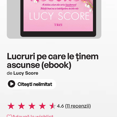
Lucruri pe care le ținem
ascunse (ebook)
de
Lucy Score
Citești nelimitat
4.6
(11 recenzii)
Adaugă la wishlist