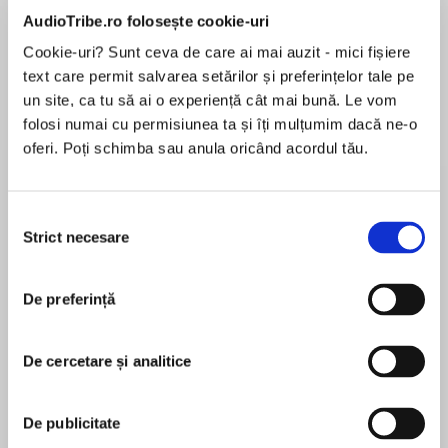
AudioTribe.ro folosește cookie-uri
Cookie-uri? Sunt ceva de care ai mai auzit - mici fișiere
text care permit salvarea setărilor și preferințelor tale pe
Elita de Argint (Elita
Diavolul se îmbracă de
Migdală
de...
la...
Dani Francis
Lauren Weisberger
Sohn Won-pyung
un site, ca tu să ai o experiență cât mai bună. Le vom
folosi numai cu permisiunea ta și îți mulțumim dacă ne-o
oferi. Poți schimba sau anula oricând acordul tău.
Despre
carte
Selecția
Strict necesare
A treia parte din Trilogia HUSITĂ.
consimțământului
Autorul fenomenului Witcher închide în mod
De preferință
magistral bogata sa epopee istorică, TRILOGIA
HUSITĂ. Alăturați-vă lui Reynevan – ticălos,
MAI MULT
magician, probabil un prost – în timp ce
De cercetare și analitice
În acest moment nu există recenzii
pornește într-o ultimă mare aventură prin
pentru această carte
peisajul devastat de război al Boemiei secolului
De publicitate
al XV-lea.