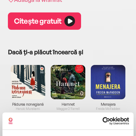
Citește gratuit
Dacă ți-a plăcut încearcă și
a...
Pădurea norvegiană
Hamnet
Menajera
I
Haruki Murakami
Maggie O'Farrell
Freida McFadden