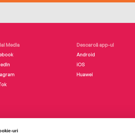
ial Media
Descarcă app-ul
ebook
Android
kedIn
iOS
tagram
Huawei
Tok
ookie-uri