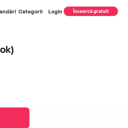
andări
Categorii
Login
Încearcă gratuit
ok)