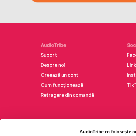
AudioTribe
Soc
Suport
Fac
Despre noi
Lin
Creează un cont
Ins
Cum funcționează
Tik
Retragere din comandă
AudioTribe.ro folosește c