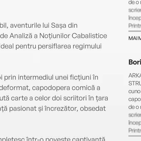
de o 
scrie
încep
il, aventurile lui Sașa din
Print
număr
 de Analiză a Noțiunilor Cabalistice
MAI 
Lunea
ideal pentru persiflarea regimului
Melcu
doua 
Bor
margi
cele 
ARKA
 prin intermediul unei ficțiuni în
amint
STRUG
 deformat, capodopera comică a
și 20
cunos
zeu (
tă carte a celor doi scriitori în țara
capod
de o 
ință pasionat și încrezător, obsedat
scrie
încep
Print
număr
împletesc într-o poveste captivantă