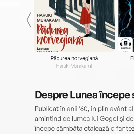
eria...
Pădurea norvegiană
E
ris
Haruki Murakami
Despre
Lunea începe
Publicat în anii ’60, în plin avânt al
amintind de lumea lui Gogol și de
începe sâmbăta etalează o fantez