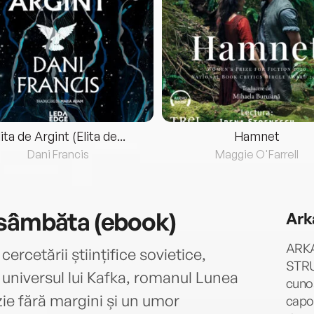
lita de Argint (Elita de...
Hamnet
Dani Francis
Maggie O'Farrell
 sâmbăta (ebook)
Ark
ARKA
 cercetării științifice sovietice,
STRUG
 universul lui Kafka, romanul Lunea
cunos
ie fără margini și un umor
capod