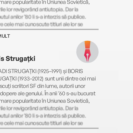
mare popularitate în Uniunea Sovietică,
rile lor revigorând antiutopia. Dar la
utul anilor ’80 li s-a interzis să publice.
re cele mai cunoscute titluri ale lor se
ă: E greu să fii zeu (1964; Nemira, 2016),
MULT
 începe sâmbăta (1964; Nemira, 2017),
l pe povârniș (1966; Armada, 2022), A
venire a marțienilor (1968), Picnic la
is Strugațki
nea drumului (1972; Armada, 2021). Dintre
mai recente ecranizări ale scrierilor lor
DI STRUGAȚKI (1925–1991) și BORIS
im: filmul în două părți Insula locuită (2008
AȚKI (1933–2012) sunt unii dintre cei mai
09), de Fiodor Bondarciuk, și E greu să fii
cuți scriitori SF din lume, autorii unor
2013), de Aleksei Gherman.
opere ale genului. În anii ’60 s-au bucurat
mare popularitate în Uniunea Sovietică,
rile lor revigorând antiutopia. Dar la
utul anilor ’80 li s-a interzis să publice.
re cele mai cunoscute titluri ale lor se
ă: E greu să fii zeu (1964; Nemira, 2016),