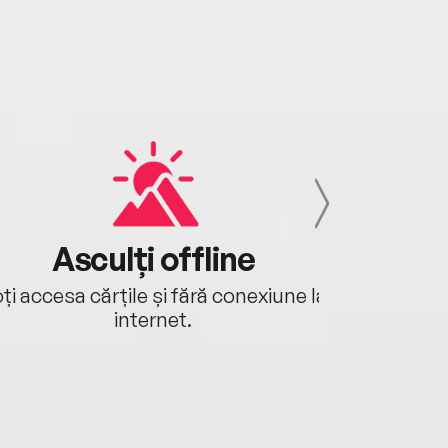
Asculți offline
Aj
ți accesa cărțile și fără conexiune la
Ascultă a
internet.