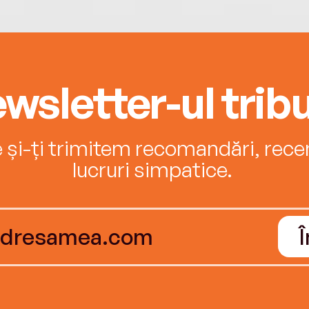
wsletter-ul tribu
e și-ți trimitem recomandări, recenz
lucruri simpatice.