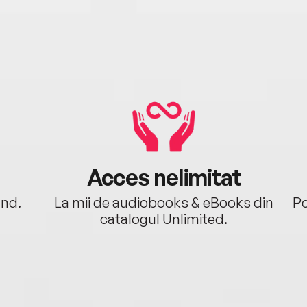
Acces nelimitat
ând.
La mii de audiobooks & eBooks din
Po
catalogul Unlimited.