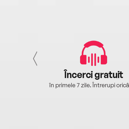
cu tine
Încerci gratuit
oriunde ești.
în primele 7 zile. Întrerupi oric