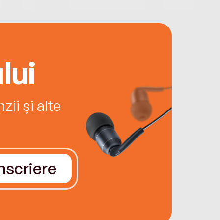
lui
ii și alte
Înscriere