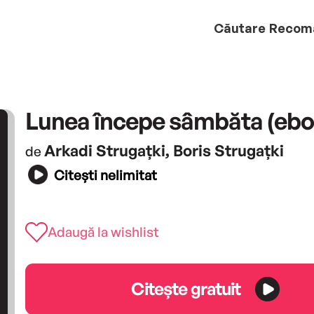
Căutare
Recom
Lunea începe sâmbăta (ebo
Arkadi Strugațki, Boris Strugațki
de
Citești nelimitat
Adaugă la wishlist
Citește gratuit