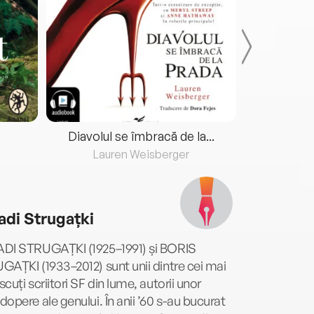
Diavolul se îmbracă de la...
Lauren Weisberger
Fre
adi Strugațki
DI STRUGAȚKI (1925–1991) și BORIS
AȚKI (1933–2012) sunt unii dintre cei mai
cuți scriitori SF din lume, autorii unor
opere ale genului. În anii ’60 s-au bucurat