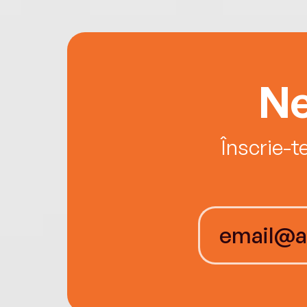
Ne
Înscrie-t