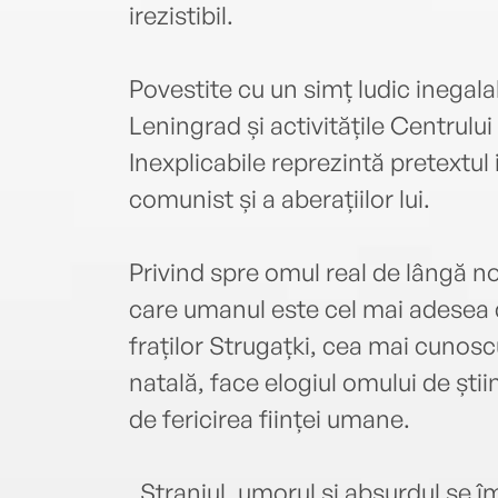
irezistibil.
Povestite cu un simț ludic inegalab
Leningrad și activitățile Centrului
Inexplicabile reprezintă pretextul 
comunist și a aberațiilor lui.
Privind spre omul real de lângă noi
care umanul este cel mai adesea
fraților Strugațki, cea mai cunoscu
natală, face elogiul omului de ști
de fericirea ființei umane.
„Straniul, umorul și absurdul se 