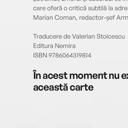
care oferă o critică subtilă la adre
Marian Coman, redactor-șef Ar
Traducere de Valerian Stoicescu
Editura Nemira
ISBN 9786064319814
În acest moment nu ex
această carte