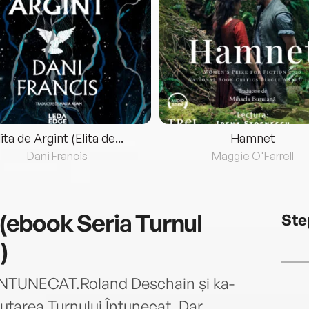
lita de Argint (Elita de...
Hamnet
Dani Francis
Maggie O'Farrell
a (ebook Seria Turnul
Ste
)
INTUNECAT.Roland Deschain și ka-
ăutarea Turnului Întunecat. Dar