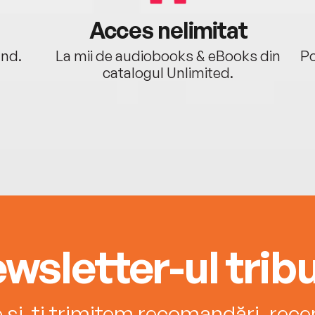
Acces nelimitat
ând.
La mii de audiobooks & eBooks din
Po
catalogul Unlimited.
wsletter-ul tribu
e și-ți trimitem recomandări, recenz