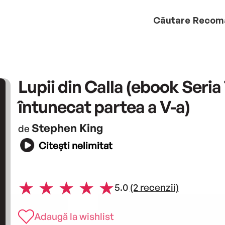
Căutare
Recom
Lupii din Calla (ebook Seria
întunecat partea a V-a)
Stephen King
de
Citești nelimitat
5.0
(2 recenzii)
Adaugă la wishlist