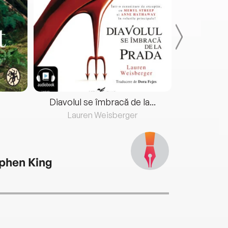
Diavolul se îmbracă de la...
Lauren Weisberger
Fre
phen King