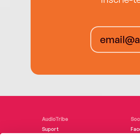
AudioTribe
Soc
Suport
Fac
Despre noi
Lin