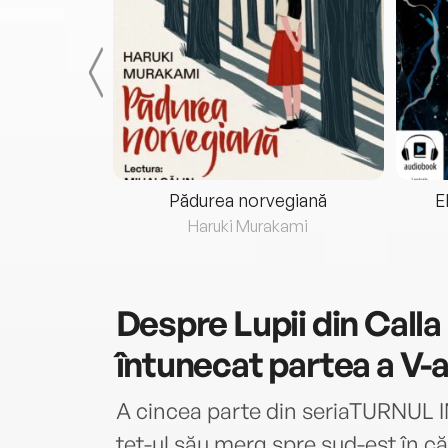
eria...
Pădurea norvegiană
E
ris
Haruki Murakami
Despre
Lupii din Call
întunecat partea a V-a
A cincea parte din seriaTURNUL 
tet-ul său merg spre sud-est în c