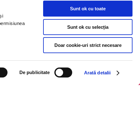
Sunt ok cu toate
Politica de cookie
și
Termeni și condiții
 permisiunea
Sunt ok cu selecția
Regulamente
Doar cookie-uri strict necesare
De publicitate
Arată detalii