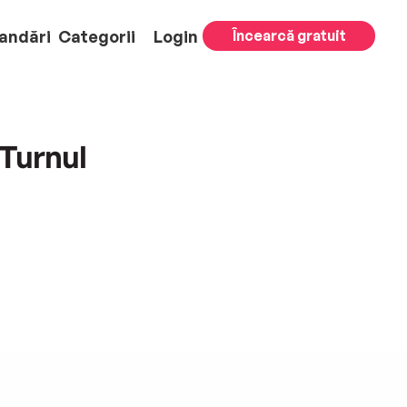
andări
Categorii
Login
Încearcă gratuit
 Turnul