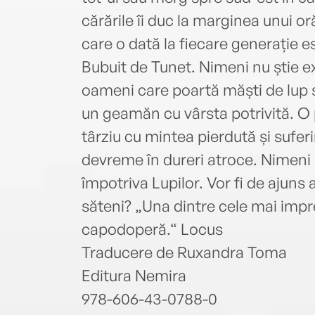
cărările îi duc la marginea unui or
care o dată la fiecare generație e
Bubuit de Tunet. Nimeni nu știe ex
oameni care poartă măști de lup sa
un geamăn cu vârsta potrivită. O p
târziu cu mintea pierdută și sufer
devreme în dureri atroce. Nimeni 
împotriva Lupilor. Vor fi de ajuns 
săteni? „Una dintre cele mai impr
capodoperă.“ Locus
Traducere de Ruxandra Toma
Editura Nemira
978-606-43-0788-0