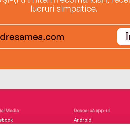
lucruri simpatice.
ial Media
Descarcă app-ul
ebook
Android
kedIn
iOS