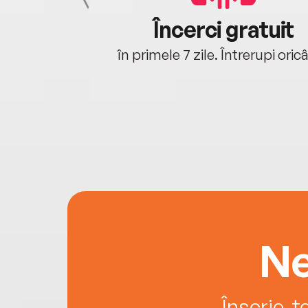
cu tine
Încerci gratuit
oriunde ești.
în primele 7 zile. Întrerupi oric
Ne
Înscrie-t