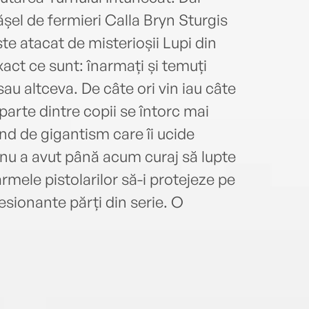
ășel de fermieri Calla Bryn Sturgis
ste atacat de misterioșii Lupi din
act ce sunt: înarmați și temuți
u altceva. De câte ori vin iau câte
arte dintre copii se întorc mai
ind de gigantism care îi ucide
nu a avut până acum curaj să lupte
armele pistolarilor să-i protejeze pe
esionante părți din serie. O