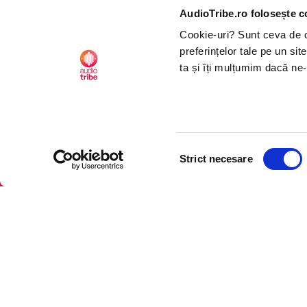
AudioTribe.ro folosește c
Creează un cont
Ins
Cookie-uri? Sunt ceva de ca
Cum funcționează
Tik
preferințelor tale pe un si
Retragere din comandă
ta și îți mulțumim dacă ne-
Selecția
CTRL+F2
CTRL+F2
Strict necesare
consimțământului
Platforma de audiobooks ș
©2026 Nemo EPG SRL. Toat