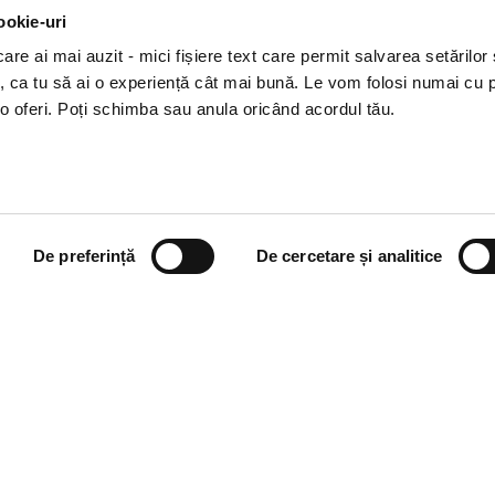
ookie-uri
tagram
Huawei
re ai mai auzit - mici fișiere text care permit salvarea setărilor 
Tok
te, ca tu să ai o experiență cât mai bună. Le vom folosi numai cu
o oferi. Poți schimba sau anula oricând acordul tău.
De preferință
De cercetare și analitice
i books a Cărturești.
e drepturile rezervate.