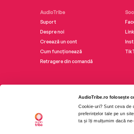
AudioTribe
Soc
Suport
Fac
Despre noi
Lin
Creează un cont
Ins
Cum funcționează
Tik
Retragere din comandă
AudioTribe.ro folosește c
Cookie-uri? Sunt ceva de ca
preferințelor tale pe un si
ta și îți mulțumim dacă ne-