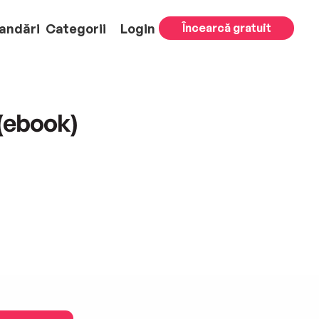
andări
Categorii
Login
Încearcă gratuit
(ebook)