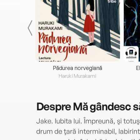
eria...
Pădurea norvegiană
E
ris
Haruki Murakami
Despre
Mă gândesc să
Jake. Iubita lui. Împreună, şi totu
drum de ţară interminabil, labirin