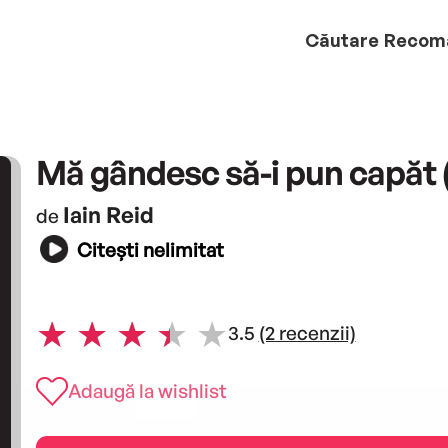
Căutare
Recom
Mă gândesc să-i pun capăt 
Iain Reid
de
Citești nelimitat
3.5
(2 recenzii)
Adaugă la wishlist