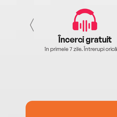
cu tine
Încerci gratuit
oriunde ești.
în primele 7 zile. Întrerupi oric