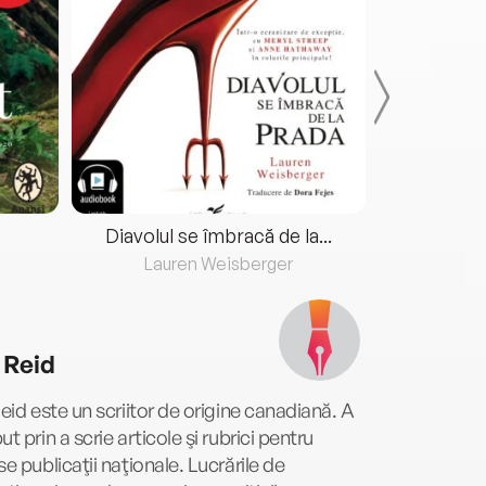
Diavolul se îmbracă de la...
Lauren Weisberger
Fre
n Reid
Reid este un scriitor de origine canadiană. A
ut prin a scrie articole şi rubrici pentru
se publicaţii naţionale. Lucrările de