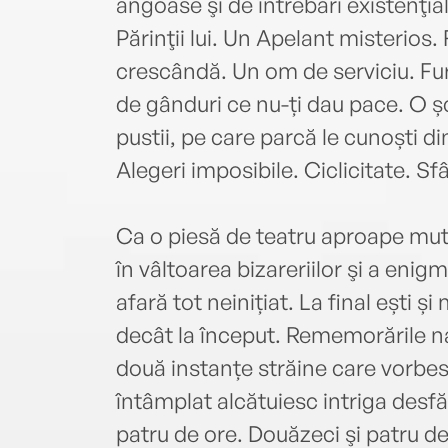
angoase şi de întrebări existenţia
Părinţii lui. Un Apelant misterios. 
crescândă. Un om de serviciu. Fur
de gânduri ce nu-ți dau pace. O ș
pustii, pe care parcă le cunoști din
Alegeri imposibile. Ciclicitate. Sfâ
Ca o piesă de teatru aproape mută
în vâltoarea bizareriilor şi a enig
afară tot neinițiat. La final ești ș
decât la început. Rememorările nar
două instanțe străine care vorbesc
întâmplat alcătuiesc intriga desfă
patru de ore. Douăzeci şi patru de