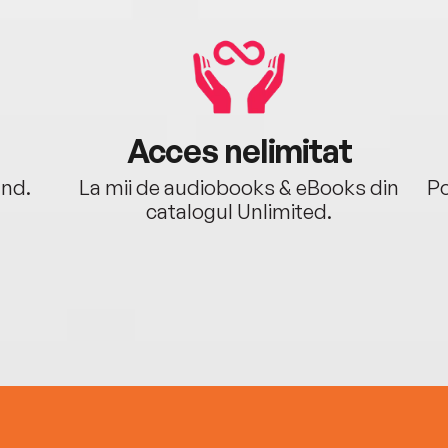
Acces nelimitat
ând.
La mii de audiobooks & eBooks din
Po
catalogul Unlimited.