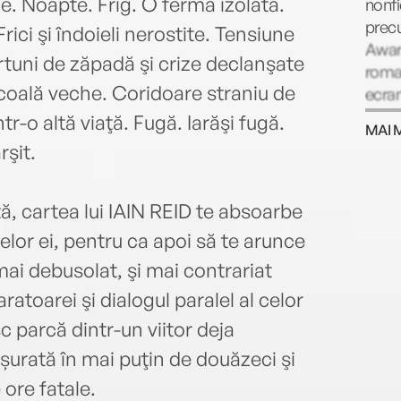
le. Noapte. Frig. O fermă izolată.
nonfi
prec
Frici şi îndoieli nerostite. Tensiune
Award
tuni de zăpadă şi crize declanşate
roman
coală veche. Coridoare straniu de
ecran
Kauf
tr-o altă viaţă. Fugă. Iarăşi fugă.
MAI 
sunt 
rşit.
aceas
întun
din s
, cartea lui IAIN REID te absoarbe
copil
melor ei, pentru ca apoi să te arunce
regiu
i mai debusolat, şi mai contrariat
atoarei şi dialogul paralel al celor
 parcă dintr-un viitor deja
șurată în mai puţin de douăzeci şi
 ore fatale.