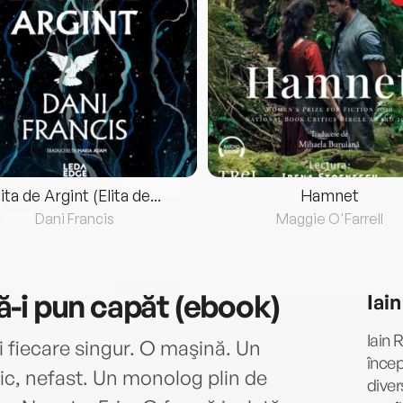
lita de Argint (Elita de...
Hamnet
Dani Francis
Maggie O'Farrell
-i pun capăt (ebook)
Iai
Iain 
şi fiecare singur. O maşină. Un
încep
tic, nefast. Un monolog plin de
diver