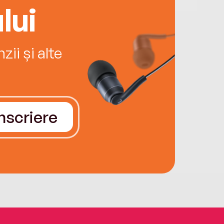
lui
ii și alte
Înscriere