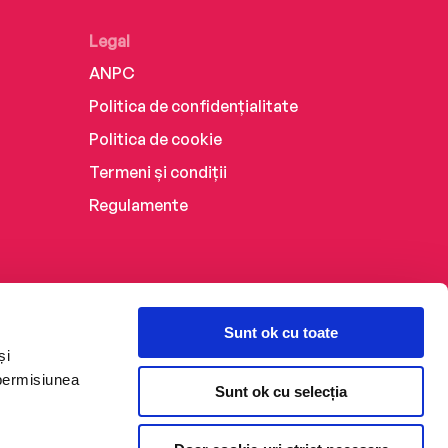
Legal
ANPC
Politica de confidențialitate
Politica de cookie
Termeni și condiții
Regulamente
Sunt ok cu toate
și
 permisiunea
Sunt ok cu selecția