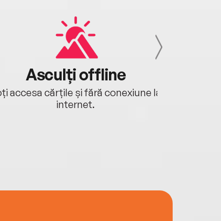
Asculți offline
Aj
ți accesa cărțile și fără conexiune la
Ascultă a
internet.