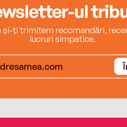
wsletter-ul tribu
e și-ți trimitem recomandări, recenz
lucruri simpatice.