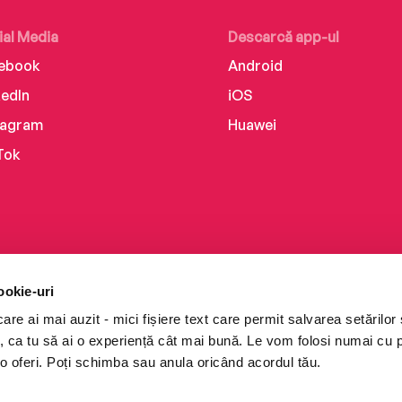
ial Media
Descarcă app-ul
ebook
Android
kedIn
iOS
tagram
Huawei
Tok
ookie-uri
re ai mai auzit - mici fișiere text care permit salvarea setărilor 
te, ca tu să ai o experiență cât mai bună. Le vom folosi numai cu
o oferi. Poți schimba sau anula oricând acordul tău.