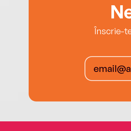
Ne
Înscrie-t