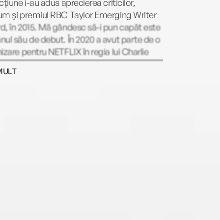
cțiune i-au adus aprecierea criticilor,
um şi premiul RBC Taylor Emerging Writer
, în 2015. Mă gândesc să-i pun capăt este
ul său de debut. În 2020 a avut parte de o
izare pentru NETFLIX în regia lui Charlie
man. Subiectele pe care le abordează nu
MULT
dintre cele mai confortabile, însă tocmai
ta este intenția lui Reid. Singurătatea,
ericul, teama, atmosfera claustrofobică
crierile lui, toate au drept sursă de inspiraţie
ăria petrecută la ferma familiei sale, într-o
ne rurală a Canadei.