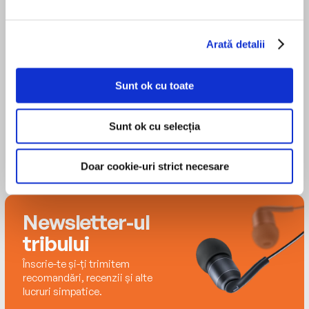
Born and raised in Canada, he lives outside
Oxford, England.
MAI MULT
Arată detalii
Tim Reynolds
Sunt ok cu toate
Sunt ok cu selecția
Doar cookie-uri strict necesare
Newsletter-ul
tribului
Înscrie-te și-ți trimitem
recomandări, recenzii și alte
lucruri simpatice.