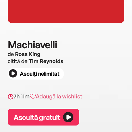
Machiavelli
de
Ross King
citită de
Tim Reynolds
Asculți nelimitat
7h 11m
Adaugă la wishlist
Ascultă gratuit