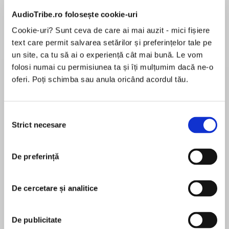
AudioTribe.ro folosește cookie-uri
Cookie-uri? Sunt ceva de care ai mai auzit - mici fișiere
Despre
carte
text care permit salvarea setărilor și preferințelor tale pe
un site, ca tu să ai o experiență cât mai bună. Le vom
Part of the acclaimed Eminent Lives series,
folosi numai cu permisiunea ta și îți mulțumim dacă ne-o
Machiavelli is a superb portrait of the brilliant
oferi. Poți schimba sau anula oricând acordul tău.
and revolutionary political philosopher—history’s
most famous theorist of “warfare, terror,
murder, and bloodshed”—and the age he
Selecția
MAI MULT
embodied. Ross King, the New York Times
Strict necesare
consimțământului
În acest moment nu există recenzii
bestselling author of Brunelleschi’s Dome,
pentru această carte
argues that the author of The Prince was a far
De preferință
more complex and sympathetic character than
Ross King
is often portrayed.
De cercetare și analitice
Ross King is the author of the New York Times
bestsellers Michelangelo and the Pope's Ceiling
and Brunelleschi's Dome as well as several novels.
De publicitate