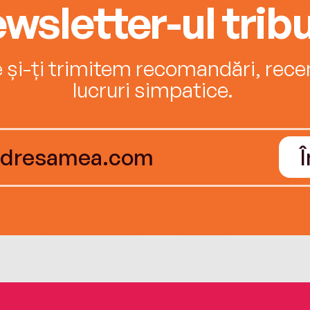
wsletter-ul tribu
e și-ți trimitem recomandări, recenz
lucruri simpatice.