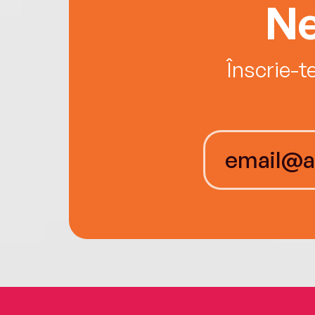
Ne
Înscrie-t