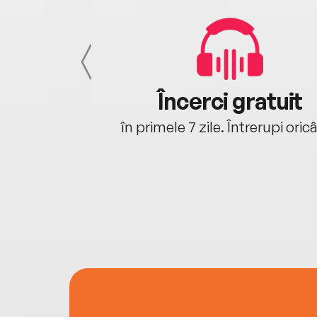
cu tine
Încerci gratuit
oriunde ești.
în primele 7 zile. Întrerupi oric