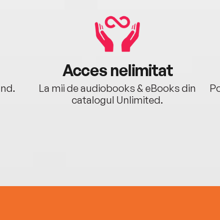
Acces nelimitat
ând.
La mii de audiobooks & eBooks din
Po
catalogul Unlimited.