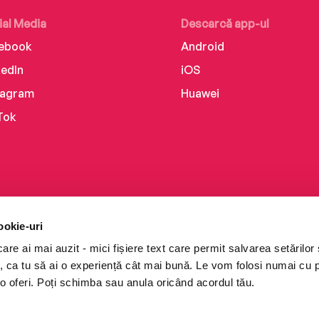
ial Media
Descarcă app-ul
ebook
Android
kedIn
iOS
tagram
Huawei
Tok
ookie-uri
re ai mai auzit - mici fișiere text care permit salvarea setărilor 
te, ca tu să ai o experiență cât mai bună. Le vom folosi numai cu
o oferi. Poți schimba sau anula oricând acordul tău.