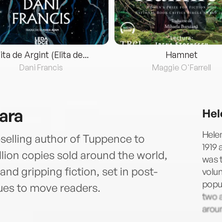
lita de Argint (Elita de...
Hamnet
Dani Francis
Maggie O'Farrell
ara
Hel
Helen
selling author of Tuppence to
1919 
lion copies sold around the world,
was t
nd gripping fiction, set in post-
volu
popul
ues to move readers.
two a
aroun