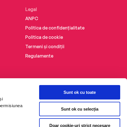
Legal
ANPC
Politica de confidențialitate
Politica de cookie
Termeni și condiții
Regulamente
Sunt ok cu toate
și
 permisiunea
Sunt ok cu selecția
Doar cookie-uri strict necesare