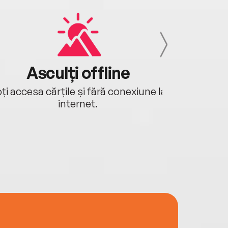
Asculți offline
Aj
ți accesa cărțile și fără conexiune la
Ascultă a
internet.