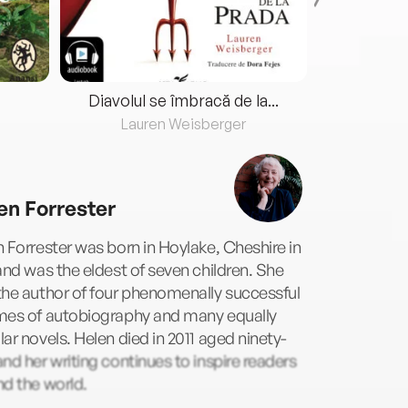
Diavolul se îmbracă de la...
Lauren Weisberger
Fre
en Forrester
 Forrester was born in Hoylake, Cheshire in
and was the eldest of seven children. She
he author of four phenomenally successful
mes of autobiography and many equally
ar novels. Helen died in 2011 aged ninety-
nd her writing continues to inspire readers
d the world.