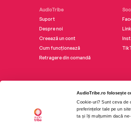
AudioTribe
Soc
Suport
Fac
Despre noi
Lin
Creează un cont
Ins
Cum funcționează
Tik
Retragere din comandă
AudioTribe.ro folosește c
Cookie-uri? Sunt ceva de ca
preferințelor tale pe un si
ta și îți mulțumim dacă ne-