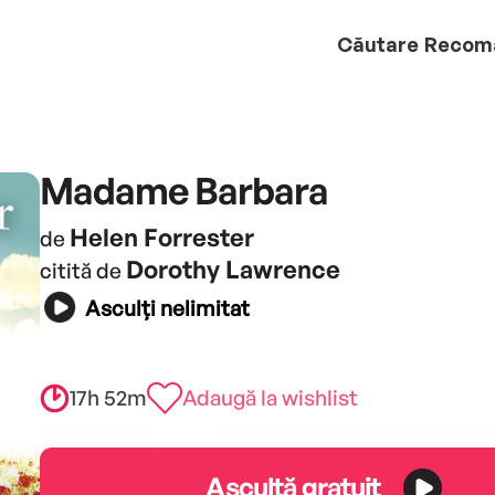
Căutare
Recom
Madame Barbara
Helen Forrester
de
Dorothy Lawrence
citită de
Asculți nelimitat
17h 52m
Adaugă la wishlist
Ascultă gratuit