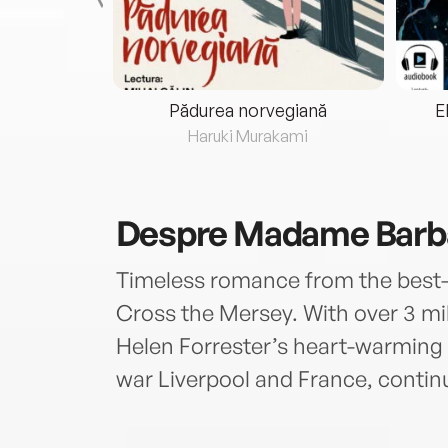
eria...
Pădurea norvegiană
E
ris
Haruki Murakami
Despre
Madame Barb
Timeless romance from the best-
Cross the Mersey. With over 3 mil
Helen Forrester’s heart-warming a
war Liverpool and France, contin