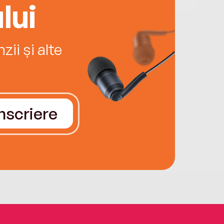
lui
ii și alte
Înscriere