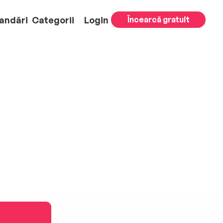
andări
Categorii
Login
Încearcă gratuit