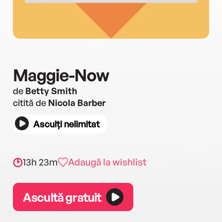
Maggie-Now
de
Betty Smith
citită de
Nicola Barber
Asculți nelimitat
13h 23m
Adaugă la wishlist
Ascultă gratuit