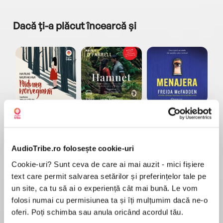
Dacă ți-a plăcut încearcă și
a...
Pădurea norvegiană
Hamnet
Menajera
I
Haruki Murakami
Maggie O'Farrell
Freida McFadden
AudioTribe.ro folosește cookie-uri
Cookie-uri? Sunt ceva de care ai mai auzit - mici fișiere
text care permit salvarea setărilor și preferințelor tale pe
un site, ca tu să ai o experiență cât mai bună. Le vom
folosi numai cu permisiunea ta și îți mulțumim dacă ne-o
Elita de Argint (Elita
Diavolul se îmbracă de
Migdală
de...
la...
Dani Francis
Lauren Weisberger
Sohn Won-pyung
oferi. Poți schimba sau anula oricând acordul tău.