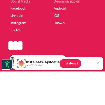
Social Media
Descarcă app-ul
Facebook
Android
LinkedIn
iOS
Instagram
Huawei
TikTok
Instalează aplicația
✕
Instalează
★ 4.7 · Gratuit