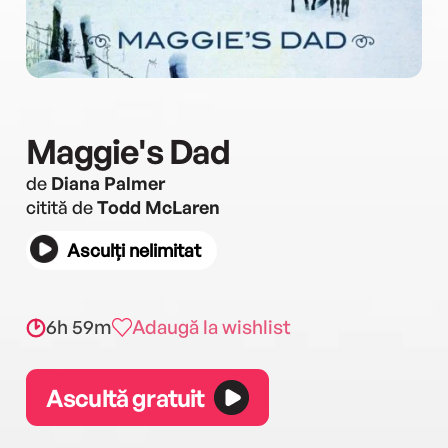
Maggie's Dad
de
Diana Palmer
citită de
Todd McLaren
Asculți nelimitat
6h 59m
Adaugă la wishlist
Ascultă gratuit