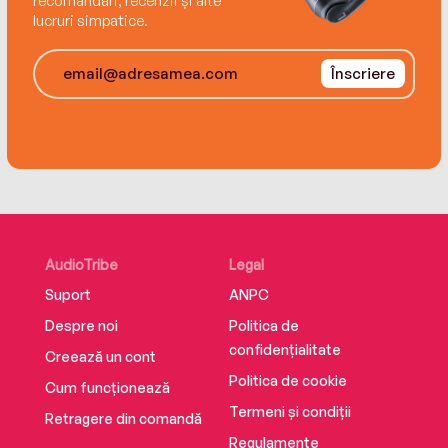
recomandări, recenzii și alte
lucruri simpatice.
Înscriere
AudioTribe
Legal
Suport
ANPC
Despre noi
Politica de
confidențialitate
Creează un cont
Politica de cookie
Cum funcționează
Termeni și condiții
Retragere din comandă
Regulamente