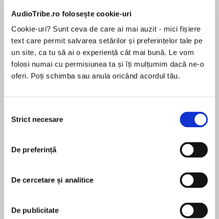
AudioTribe.ro folosește cookie-uri
Cookie-uri? Sunt ceva de care ai mai auzit - mici fișiere
Despre
carte
text care permit salvarea setărilor și preferințelor tale pe
un site, ca tu să ai o experiență cât mai bună. Le vom
Hot-tempered rancher Powell Long had once
folosi numai cu permisiunea ta și îți mulțumim dacă ne-o
stolen Antonia Haye's heart. But small-town lies
oferi. Poți schimba sau anula oricând acordul tău.
tore their young love apart, forcing Antonia to
flee.
Selecția
MAI MULT
Years later, she's returned to find Powell raising
Strict necesare
consimțământului
În acest moment nu există recenzii
a daughter alone. Fatherhood hasn't tempered
pentru această carte
his wild side or his feelings for the one woman
De preferință
he's always wanted—Antonia.
Not even her pride could make her ignore the
De cercetare și analitice
Diana Palmer
eager pull of her heartstrings. And taking a
chance at a future family with Powell was
The prolific author of more than one hundred
De publicitate
simply too irresistible….
books, Diana Palmer got her start as a newspaper