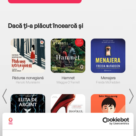
Dacă ți-a plăcut încearcă și
a...
Pădurea norvegiană
Hamnet
Menajera
I
Haruki Murakami
Maggie O'Farrell
Freida McFadden
Elita de Argint (Elita
Diavolul se îmbracă de
Migdală