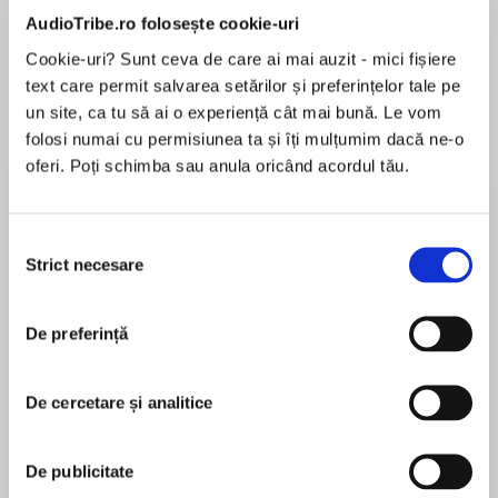
de...
la...
Dani Francis
Lauren Weisberger
Sohn Won-pyung
AudioTribe.ro folosește cookie-uri
Cookie-uri? Sunt ceva de care ai mai auzit - mici fișiere
text care permit salvarea setărilor și preferințelor tale pe
un site, ca tu să ai o experiență cât mai bună. Le vom
Despre
carte
folosi numai cu permisiunea ta și îți mulțumim dacă ne-o
oferi. Poți schimba sau anula oricând acordul tău.
Eighth story in a collection of interlinked tales of
crime and retribution laced with dark humour,
set around the festive season
Selecția
Strict necesare
consimțământului
Brian’s about to discover that life as a drug
MAI MULT
dealer can have hidden benefits. But he might
În acest moment nu există recenzii
come to wish he’d never taken advantage of
De preferință
pentru această carte
them…
De cercetare și analitice
Stuart MacBride
De publicitate