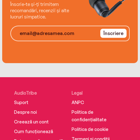
Înscrie-te și-ți trimitem
recomandări, recenzii și alte
lucruri simpatice.
Înscriere
AudioTribe
Legal
Suport
ANPC
Despre noi
Politica de
confidențialitate
Creează un cont
Politica de cookie
Cum funcționează
Termeni și condiții