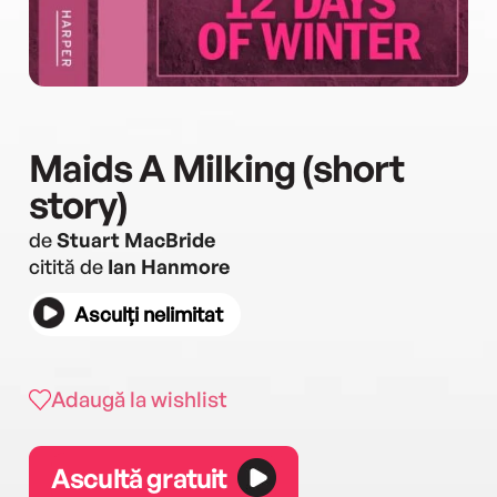
Maids A Milking (short
story)
de
Stuart MacBride
citită de
Ian Hanmore
Asculți nelimitat
Adaugă la wishlist
Ascultă gratuit