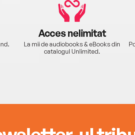
Acces nelimitat
ând.
La mii de audiobooks & eBooks din
Po
catalogul Unlimited.
wsletter-ul tribu