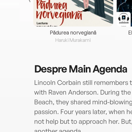
eria...
Pădurea norvegiană
E
ris
Haruki Murakami
Despre
Main Agenda
Lincoln Corbain still remembers t
with Raven Anderson. During the
Beach, they shared mind-blowing
passion. Four years later, when he
not help but to approach her. But
another agenda...