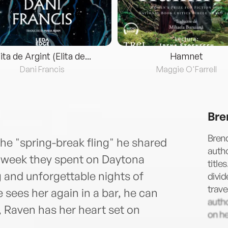
lita de Argint (Elita de...
Hamnet
Dani Francis
Maggie O'Farrell
Bre
Brend
he "spring-break fling" he shared
auth
 week they spent on Daytona
title
 and unforgettable nights of
divid
trave
 sees her again in a bar, he can
auth
, Raven has her heart set on
on he