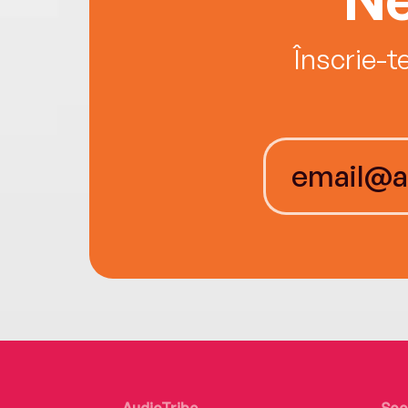
Înscrie-t
AudioTribe
Soc