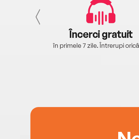
cu tine
Încerci gratuit
oriunde ești.
în primele 7 zile. Întrerupi oric
Ne