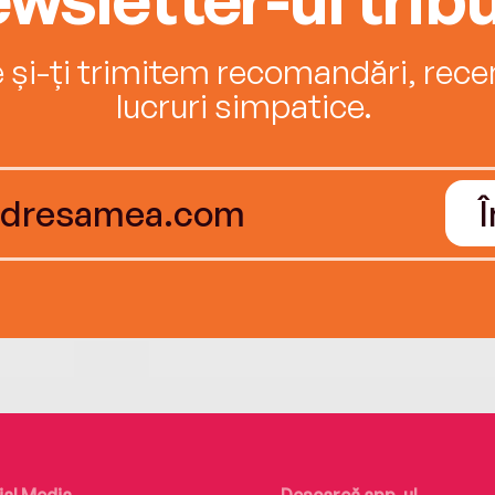
e și-ți trimitem recomandări, recenz
lucruri simpatice.
ial Media
Descarcă app-ul