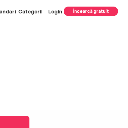
andări
Categorii
Login
Încearcă gratuit