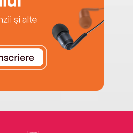
ii și alte
Înscriere
Legal