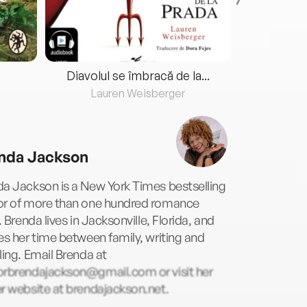
Diavolul se îmbracă de la...
Lauren Weisberger
Fre
nda Jackson
a Jackson is a New York Times bestselling
or of more than one hundred romance
s. Brenda lives in Jacksonville, Florida, and
es her time between family, writing and
ling. Email Brenda at
orbrendajackson@gmail.com
or visit her
r website at brendajackson.net.