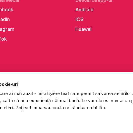
ebook
Android
kedIn
iOS
tagram
Huawei
Tok
ookie-uri
re ai mai auzit - mici fișiere text care permit salvarea setărilor 
te, ca tu să ai o experiență cât mai bună. Le vom folosi numai cu
o oferi. Poți schimba sau anula oricând acordul tău.
i books a Cărturești.