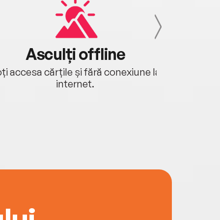
Asculți offline
Aj
ți accesa cărțile și fără conexiune la
Ascultă a
internet.
lui