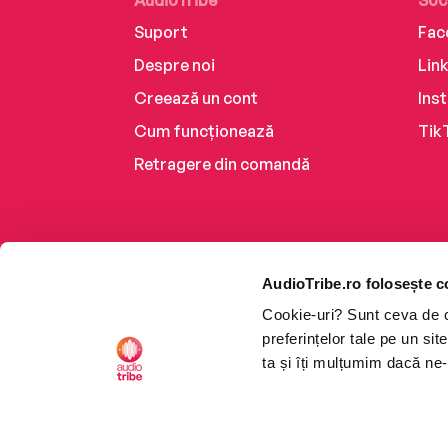
Suport
Fac
Despre noi
Lin
Creează un cont
Ins
Cum funcționează
Tik
Retragere din comandă
AudioTribe.ro folosește c
Cookie-uri? Sunt ceva de ca
preferințelor tale pe un si
ta și îți mulțumim dacă ne-
Platforma de audiobooks ș