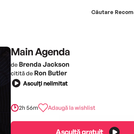
Căutare
Recom
Main Agenda
Brenda Jackson
de
Ron Butler
citită de
Asculți nelimitat
2h 56m
Adaugă la wishlist
Ascultă gratuit