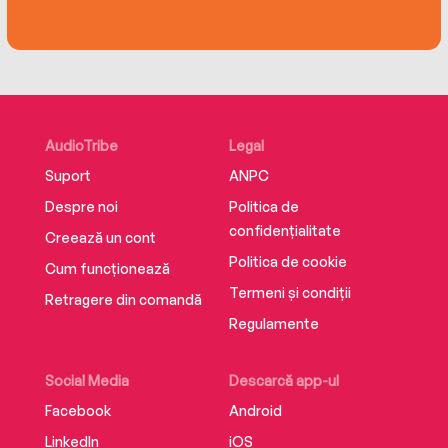
nebunie! Mi-am făcut meseria de povestitoare,
lăsându-mă călăuzită numai de imaginație.”
Tatiana de Rosnay
Traducere de Andreea Nastase
Editura Litera
ISBN 9786303195988
AudioTribe
Legal
Suport
ANPC
Despre noi
Politica de
confidențialitate
Creează un cont
Politica de cookie
Cum funcționează
Termeni și condiții
Retragere din comandă
Regulamente
Social Media
Descarcă app-ul
Facebook
Android
LinkedIn
iOS