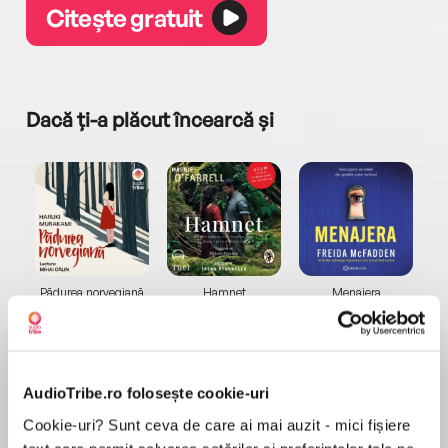
Citește gratuit
Dacă ți-a plăcut încearcă și
a...
Pădurea norvegiană
Hamnet
Menajera
I
Haruki Murakami
Maggie O'Farrell
Freida McFadden
AudioTribe.ro folosește cookie-uri
Cookie-uri? Sunt ceva de care ai mai auzit - mici fișiere