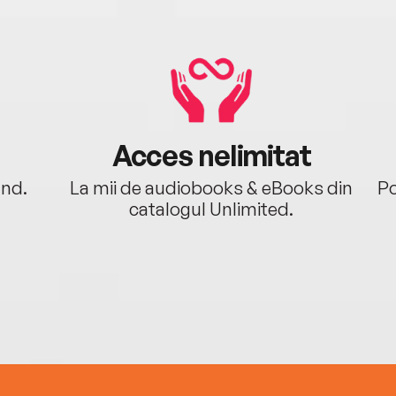
Acces nelimitat
ând.
La mii de audiobooks & eBooks din
Po
catalogul Unlimited.