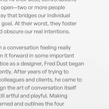
archi
indep
d open—two or more people
organ
ay that bridges our individual
and s
oal. At their worst, they foster
and t
 obscure our real intentions.
City.
a conversation feeling really
in it forward in some important
ctice as a designer, Fred Dust began
tly. After years of trying to
lleagues and clients, he came to
gn the art of conversation itself
ill artful and playful. Making
arned and outlines the four