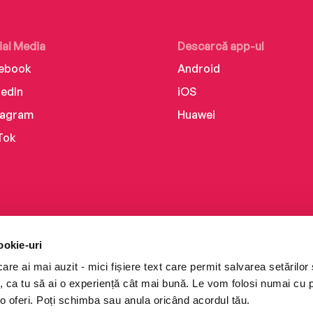
ial Media
Descarcă app-ul
ebook
Android
kedIn
iOS
tagram
Huawei
Tok
ookie-uri
re ai mai auzit - mici fișiere text care permit salvarea setărilor 
te, ca tu să ai o experiență cât mai bună. Le vom folosi numai cu
o oferi. Poți schimba sau anula oricând acordul tău.