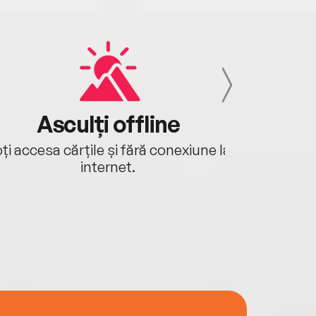
Asculți offline
Aj
ți accesa cărțile și fără conexiune la
Ascultă a
internet.