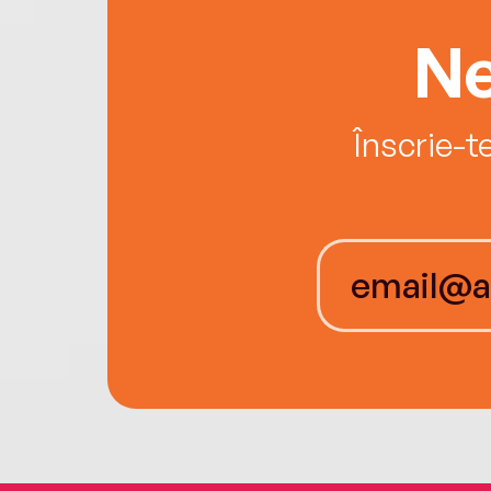
Ne
Înscrie-t