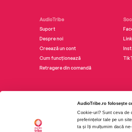
AudioTribe
Soc
Suport
Fac
Despre noi
Lin
Creează un cont
Ins
Cum funcționează
Tik
Retragere din comandă
AudioTribe.ro folosește c
Cookie-uri? Sunt ceva de ca
preferințelor tale pe un si
ta și îți mulțumim dacă ne-