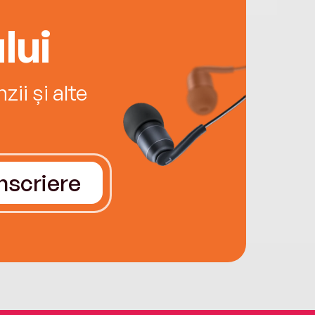
lui
ii și alte
Înscriere