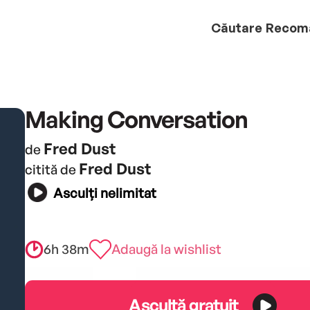
Căutare
Recom
Making Conversation
Fred Dust
de
Fred Dust
citită de
Asculți nelimitat
6h 38m
Adaugă la wishlist
Ascultă gratuit