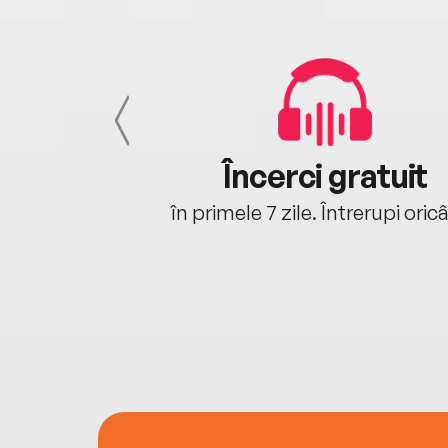
cu tine
Încerci gratuit
oriunde ești.
în primele 7 zile. Întrerupi oric