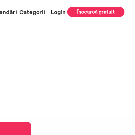
andări
Categorii
Login
Încearcă gratuit