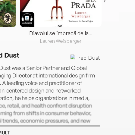
Diavolul se îmbracă de la...
Lauren Weisberger
Fre
d Dust
Dust was a Senior Partner and Global
ing Director at international design firm
 A leading voice and practitioner of
n-centered design and networked
ation, he helps organizations in media,
ce, retail, and health confront disruption
ming from shifts in consumer behavior,
al trends, economic pressures, and new
ology. Prior to IDEO, Dust worked as an
MULT