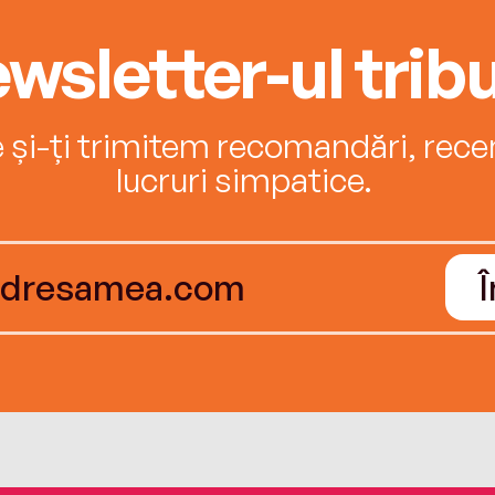
wsletter-ul tribu
e și-ți trimitem recomandări, recenz
lucruri simpatice.