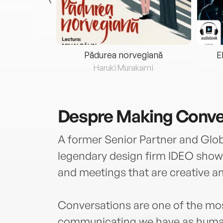
eria...
Pădurea norvegiană
E
ris
Haruki Murakami
Despre
Making Conve
A former Senior Partner and Glob
legendary design firm IDEO show
and meetings that are creative a
Conversations are one of the m
communicating we have as humans