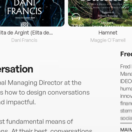
lita de Argint (Elita de...
Hamnet
Dani Francis
Maggie O'Farrell
Fre
rsation
Fred 
Manag
IDEO.
al Managing Director at the
huma
s how to design conversations
innov
nd impactful.
finan
stem
soci
ost fundamental means of
techn
MAI 
. At their best, conversations