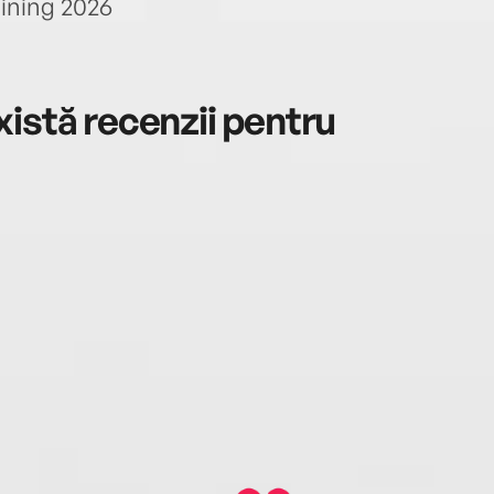
aining 2026
istă recenzii pentru