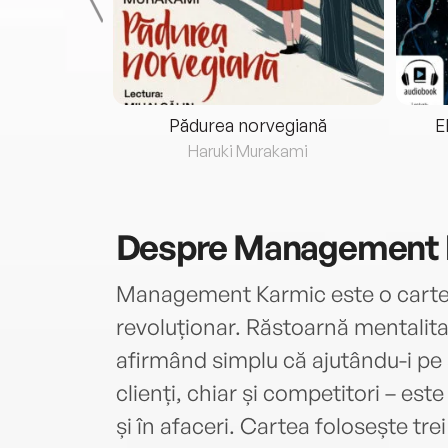
eria...
Pădurea norvegiană
E
ris
Haruki Murakami
Despre
Management 
Management Karmic este o carte 
revoluționar. Răstoarnă mentalitat
afirmând simplu că ajutându-i pe al
clienți, chiar și competitori – est
și în afaceri. Cartea folosește tre