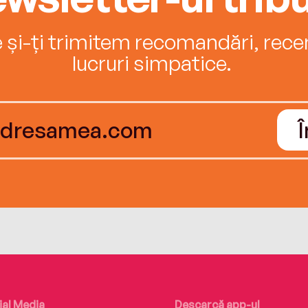
e și-ți trimitem recomandări, recenz
lucruri simpatice.
ial Media
Descarcă app-ul