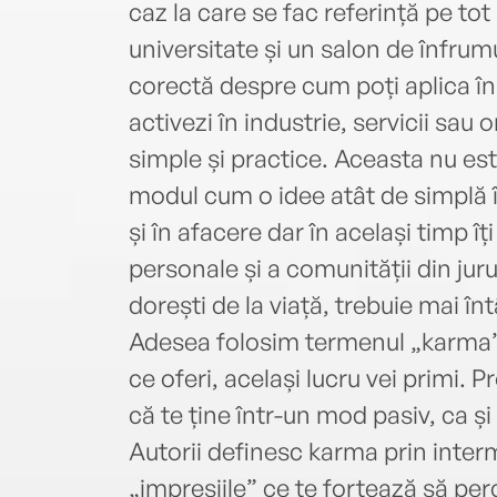
caz la care se fac referință pe tot 
universitate și un salon de înfrumu
corectă despre cum poți aplica în 
activezi în industrie, servicii sau 
simple și practice. Aceasta nu est
modul cum o idee atât de simplă îț
și în afacere dar în același timp îți
personale și a comunității din juru
dorești de la viață, trebuie mai înt
Adesea folosim termenul „karma” 
ce oferi, același lucru vei primi. 
că te ține într-un mod pasiv, ca și
Autorii definesc karma prin inter
„impresiile” ce te forțează să pe