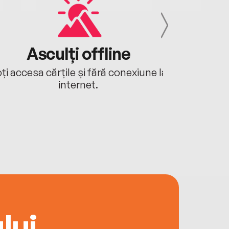
Asculți offline
Aj
ți accesa cărțile și fără conexiune la
Ascultă a
internet.
lui