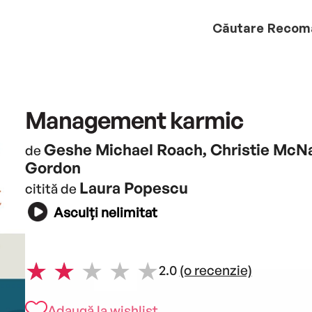
Căutare
Recom
Management karmic
Geshe Michael Roach, Christie McNa
de
Gordon
Laura Popescu
citită de
Asculți nelimitat
2.0
(o recenzie)
Adaugă la wishlist