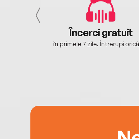
cu tine
Încerci gratuit
oriunde ești.
în primele 7 zile. Întrerupi oric
Ne