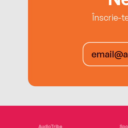
Înscrie-t
AudioTribe
Soc