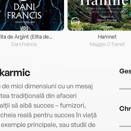
lita de Argint (Elita de...
Hamnet
Dani Francis
Maggie O'Farrell
karmic
Ges
de mici dimensiuni cu un mesaj
ea tradițională din afaceri
ții să aibă succes – furnizori,
Chr
e cheia reală pentru succes în viață
i exemple principale, sau studii de