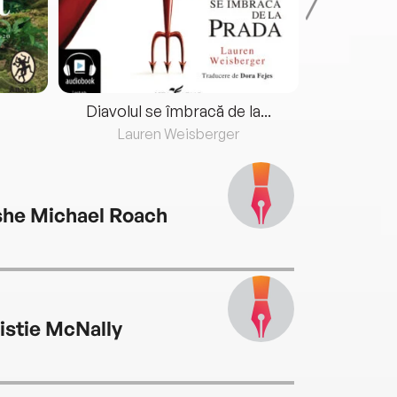
Diavolul se îmbracă de la...
Lauren Weisberger
Fre
he Michael Roach
istie McNally