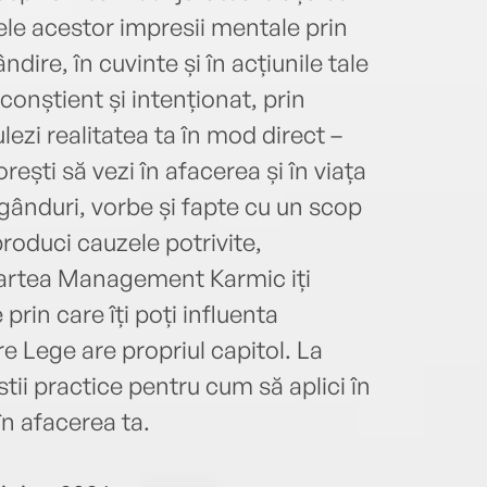
e acestor impresii mentale prin
ndire, în cuvinte și în acțiunile tale
 conștient și intenționat, prin
lezi realitatea ta în mod direct –
orești să vezi în afacerea și în viața
e gânduri, vorbe și fapte cu un scop
produci cauzele potrivite,
 Cartea Management Karmic iți
rin care îți poți influenta
re Lege are propriul capitol. La
stii practice pentru cum să aplici în
în afacerea ta.