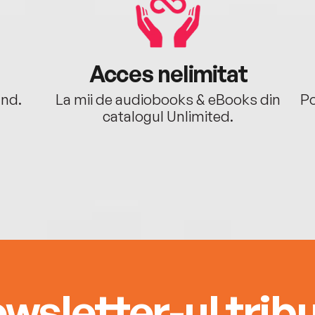
Acces nelimitat
ând.
La mii de audiobooks & eBooks din
Po
catalogul Unlimited.
wsletter-ul tribu