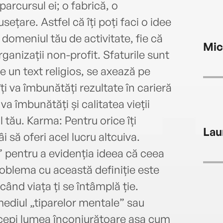
parcursul ei; o fabrică, o
sețare. Astfel că îți poți faci o idee
domeniul tău de activitate, fie că
Mic
organizații non-profit. Sfaturile sunt
e un text religios, se axează pe
i va îmbunătăți rezultate în carieră
 va îmbunătăți și calitatea vieții
l tău. Karma: Pentru orice îți
Lau
âi să oferi acel lucru altcuiva.
pentru a evidenția ideea că ceea
Problema cu această definiție este
 când viața ți se întâmplă ție.
mediul „tiparelor mentale” sau
rcepi lumea înconjurătoare așa cum