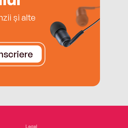
ii și alte
Înscriere
Legal