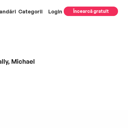
andări
Categorii
Login
Încearcă gratuit
lly, Michael