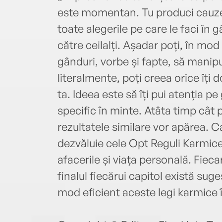
este momentan. Tu produci cauzel
toate alegerile pe care le faci în gâ
către ceilalți. Așadar poți, în mod
gânduri, vorbe și fapte, să manipu
literalmente, poți creea orice îți d
ta. Ideea este să îți pui atenția p
specific în minte. Atâta timp cât 
rezultatele similare vor apărea.
dezvăluie cele Opt Reguli Karmice p
afacerile și viața personală. Fieca
finalul fiecărui capitol există suge
mod eficient aceste legi karmice 