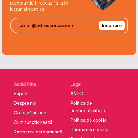
recomandări, recenzii și alte
lucruri simpatice.
This 7 hour, Complete Course contains steps 1-
3 and includes a review booklet that can be
Înscriere
downloaded from
collinsdictionary.com/resources#kids
AudioTribe
Legal
Suport
ANPC
Despre noi
Politica de
confidențialitate
Creează un cont
Politica de cookie
Cum funcționează
Termeni și condiții
Retragere din comandă