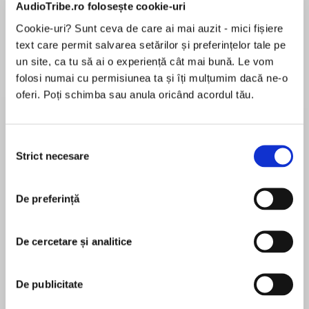
AudioTribe.ro folosește cookie-uri
Cookie-uri? Sunt ceva de care ai mai auzit - mici fișiere
text care permit salvarea setărilor și preferințelor tale pe
un site, ca tu să ai o experiență cât mai bună. Le vom
Despre
carte
folosi numai cu permisiunea ta și îți mulțumim dacă ne-o
Excite your little language leaner with this easy
oferi. Poți schimba sau anula oricând acordul tău.
and engaging audio course for kids.
Selecția
This step-by-step Mandarin Chinese course
Strict necesare
consimțământului
MAI MULT
follows the relaxed approach of bestselling
În acest moment nu există recenzii
language coach, Paul Noble, who guides
De preferință
pentru această carte
children gently through the basics, with no
mention of grammar or text books.
De cercetare și analitice
Paul Noble
Simply listen carefully, repeat and most of all,
De publicitate
have fun!
Paul Noble left school unable to speak a language