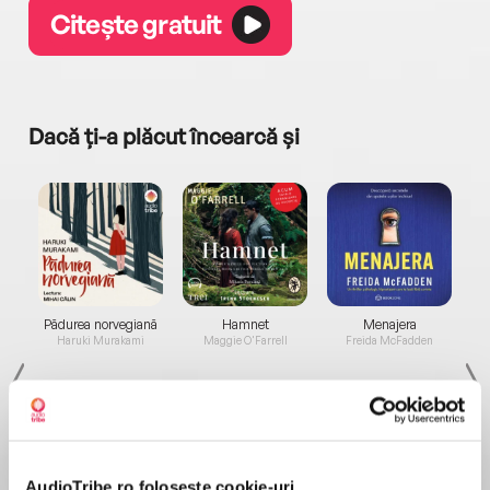
Citește gratuit
Dacă ți-a plăcut încearcă și
a...
Pădurea norvegiană
Hamnet
Menajera
I
Haruki Murakami
Maggie O'Farrell
Freida McFadden
AudioTribe.ro folosește cookie-uri