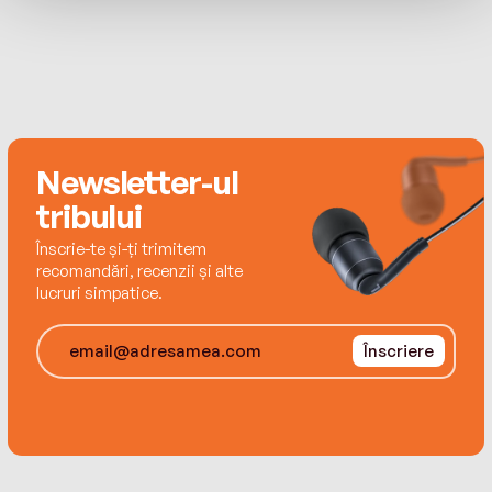
profesionistă asupra leadershipului în România
de azi.
Abonează-te la canalul Revista CARIERE pentru
episoade săptămânale din Jurnal de Leadership
– podcastul care scoate din birouri poveștile de
leadership și le pune în lumina reflectoarelor.
Newsletter-ul
tribului
Înscrie-te și-ți trimitem
recomandări, recenzii și alte
lucruri simpatice.
Înscriere