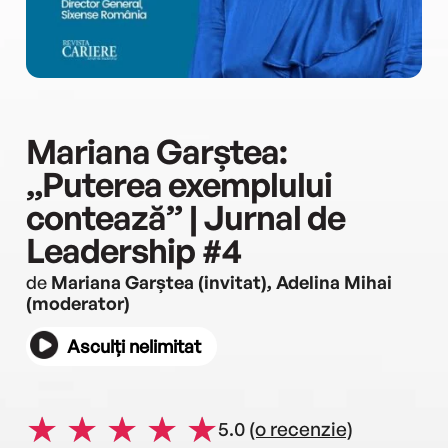
Mariana Garștea:
„Puterea exemplului
contează” | Jurnal de
Leadership #4
de
Mariana Garștea (invitat), Adelina Mihai
(moderator)
Asculți nelimitat
5.0
(o recenzie)