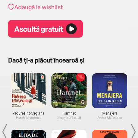
Adaugă la wishlist
Ascultă gratuit
Dacă ți-a plăcut încearcă și
a...
Pădurea norvegiană
Hamnet
Menajera
I
Haruki Murakami
Maggie O'Farrell
Freida McFadden