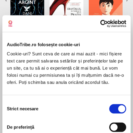
Elita de Argint (Elita
Diavolul se îmbracă de
Migdală
de...
la...
Dani Francis
Lauren Weisberger
Sohn Won-pyung
AudioTribe.ro folosește cookie-uri
Cookie-uri? Sunt ceva de care ai mai auzit - mici fișiere
text care permit salvarea setărilor și preferințelor tale pe
Despre
carte
un site, ca tu să ai o experiență cât mai bună. Le vom
folosi numai cu permisiunea ta și îți mulțumim dacă ne-o
Cea de-a patra ediție a podcastului Jurnal de
oferi. Poți schimba sau anula oricând acordul tău.
Leadership aduce în prim plan povestea
Marianei Garștea, Director General al Sixense
România.
Selecția
Cu o experiență de peste 17 ani într-un domeniu
Strict necesare
consimțământului
MAI MULT
tehnic, Mariana Garștea are o misiune clară: să
În acest moment nu există recenzii
schimbe modul în care este privită
De preferință
pentru această carte
infrastructura – de la reparații reactive la