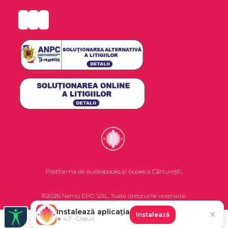
Platforma de audiobooks și books a Cărturești.
©2026 Nemo EPG SRL. Toate drepturile rezervate.
Instalează aplicația
✕
Instalează
★ 4.7 · Gratuit