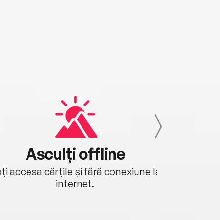
Asculți offline
Aj
ți accesa cărțile și fără conexiune la
Ascultă a
internet.