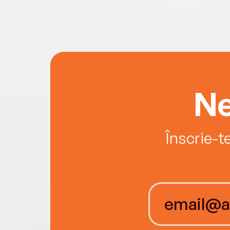
Ne
Înscrie-t