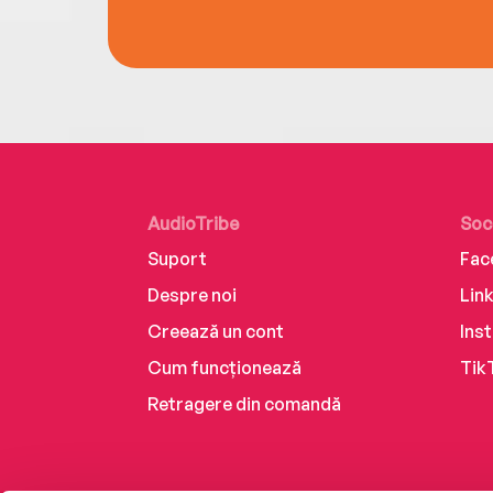
AudioTribe
Soc
Suport
Fac
Despre noi
Lin
Creează un cont
Ins
Cum funcționează
Tik
Retragere din comandă