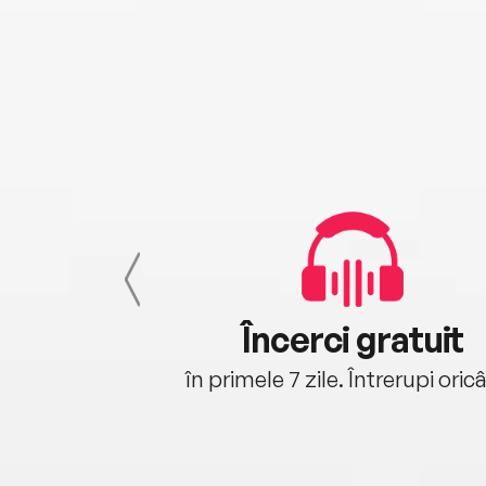
cu tine
Încerci gratuit
oriunde ești.
în primele 7 zile. Întrerupi oric