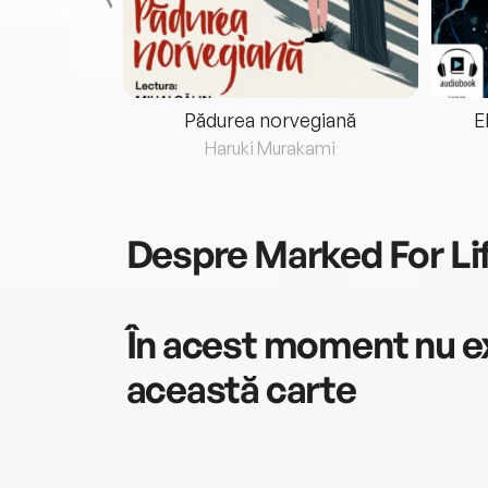
eria...
Pădurea norvegiană
E
ris
Haruki Murakami
Despre
Marked For Li
În acest moment nu ex
această carte