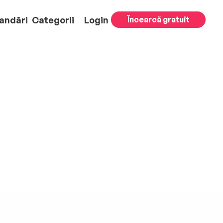
andări
Categorii
Login
Încearcă gratuit