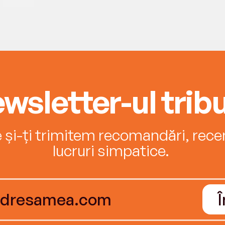
wsletter-ul tribu
e și-ți trimitem recomandări, recenz
lucruri simpatice.