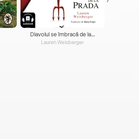
Diavolul se îmbracă de la...
Lauren Weisberger
Fre