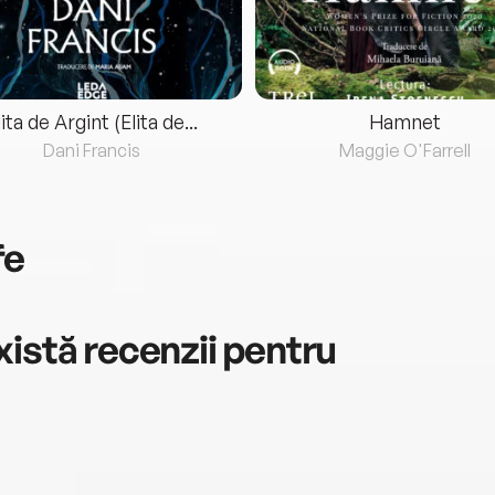
lita de Argint (Elita de...
Hamnet
Dani Francis
Maggie O'Farrell
fe
istă recenzii pentru