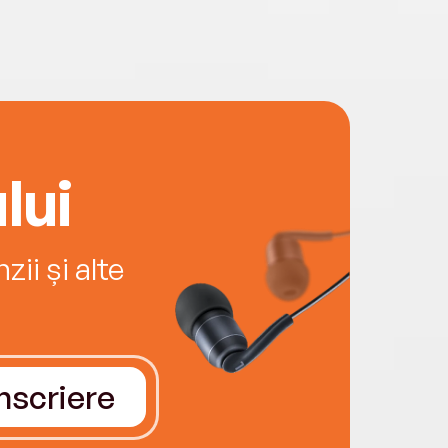
lui
ii și alte
Înscriere