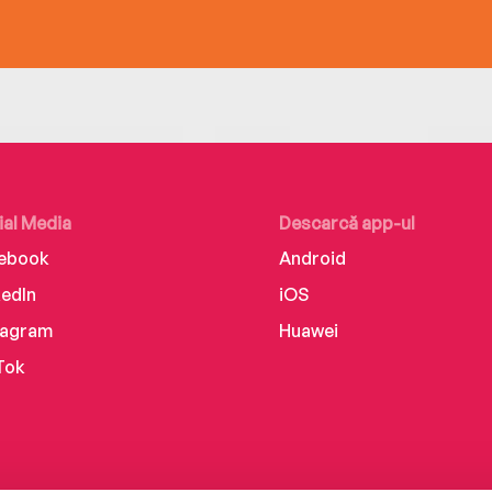
ial Media
Descarcă app-ul
ebook
Android
kedIn
iOS
tagram
Huawei
Tok