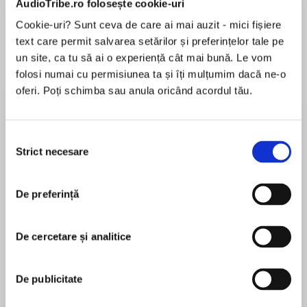
AudioTribe.ro folosește cookie-uri
Cookie-uri? Sunt ceva de care ai mai auzit - mici fișiere
text care permit salvarea setărilor și preferințelor tale pe
Despre
carte
un site, ca tu să ai o experiență cât mai bună. Le vom
folosi numai cu permisiunea ta și îți mulțumim dacă ne-o
When a high-ranking head of the migration
oferi. Poți schimba sau anula oricând acordul tău.
board is found shot to death in his living room,
there is no shortage of suspects, including his
wife. But no one expects to find mysterious,
Selecția
child-size fingerprints in this childless home.
Strict necesare
consimțământului
MAI MULT
În acest moment nu există recenzii
Public prosecutor Jana Berzelius steps in to
De preferință
pentru această carte
lead the investigation. Young and brilliant but
emotionally cold, Berzelius, like her famous
prosecutor father, won't be swayed by the
De cercetare și analitice
hysterical widow or intimidated by the
Emelie Schepp
threatening letters the victim had tried to hide.
De publicitate
She is steely, aloof, impenetrable. That is, until
Emelie Schepp is an international bestselling
the boy…
author of Nordic crime. She was named the 2016