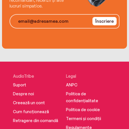
recomandări, recenzii și alte
International bestselling author Emelie Schepp
lucruri simpatice.
introduces us to the enigmatic, unforgettable
Jana Berzelius in this first novel of a
Înscriere
suspenseful, chilling trilogy.
AudioTribe
Legal
Suport
ANPC
Despre noi
Politica de
confidențialitate
Creează un cont
Politica de cookie
Cum funcționează
Termeni și condiții
Retragere din comandă
Regulamente