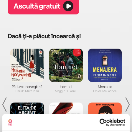
Ascultă gratuit
Dacă ți-a plăcut încearcă și
a...
Pădurea norvegiană
Hamnet
Menajera
I
Haruki Murakami
Maggie O'Farrell
Freida McFadden