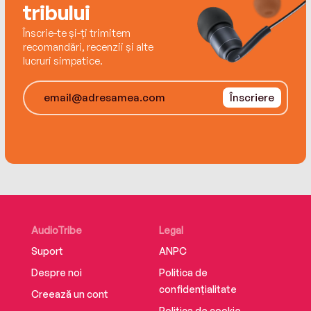
tribului
Înscrie-te și-ți trimitem
recomandări, recenzii și alte
lucruri simpatice.
Înscriere
AudioTribe
Legal
Suport
ANPC
Despre noi
Politica de
confidențialitate
Creează un cont
Politica de cookie