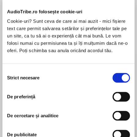
Elita de Argint (Elita
Diavolul se îmbracă de
Migdală
AudioTribe.ro folosește cookie-uri
de...
la...
Dani Francis
Lauren Weisberger
Sohn Won-pyung
Cookie-uri? Sunt ceva de care ai mai auzit - mici fișiere
text care permit salvarea setărilor și preferințelor tale pe
un site, ca tu să ai o experiență cât mai bună. Le vom
folosi numai cu permisiunea ta și îți mulțumim dacă ne-o
Despre
carte
oferi. Poți schimba sau anula oricând acordul tău.
When Marley's family gets angry at him, Marley
runs away from home. Who knew one little dog
Selecția
could get into such big trouble? Will Marley's
Strict necesare
consimțământului
family find him?
MAI MULT
De preferință
În acest moment nu există recenzii
pentru această carte
De cercetare și analitice
John Grogan
De publicitate