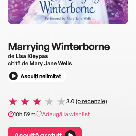
Marrying Winterborne
de
Lisa Kleypas
citită de
Mary Jane Wells
Asculți nelimitat
3.0
(o recenzie)
10h 59m
Adaugă la wishlist
Ascultă gratuit