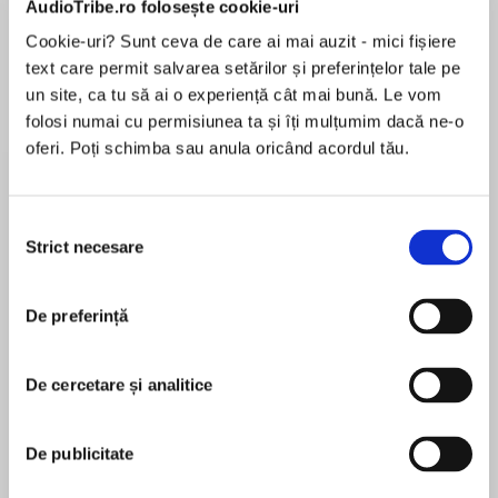
AudioTribe.ro folosește cookie-uri
Elita de Argint (Elita
Diavolul se îmbracă de
Migdală
de...
la...
Dani Francis
Lauren Weisberger
Sohn Won-pyung
Cookie-uri? Sunt ceva de care ai mai auzit - mici fișiere
text care permit salvarea setărilor și preferințelor tale pe
un site, ca tu să ai o experiență cât mai bună. Le vom
folosi numai cu permisiunea ta și îți mulțumim dacă ne-o
Despre
carte
oferi. Poți schimba sau anula oricând acordul tău.
A ruthless tycoon
Selecția
Savage ambition has brought common-born
Strict necesare
consimțământului
Rhys Winterborne vast wealth and success. In
business and beyond, Rhys gets exactly what
De preferință
MAI MULT
he wants. And from the moment he meets the
În acest moment nu există recenzii
shy, aristocratic Lady Helen Ravenel, he is
pentru această carte
determined to possess her. If he must take her
De cercetare și analitice
virtue to ensure she marries him, so much the
Lisa Kleypas
better . . .
De publicitate
Lisa Kleypas graduated from Wellesley College
A sheltered beauty