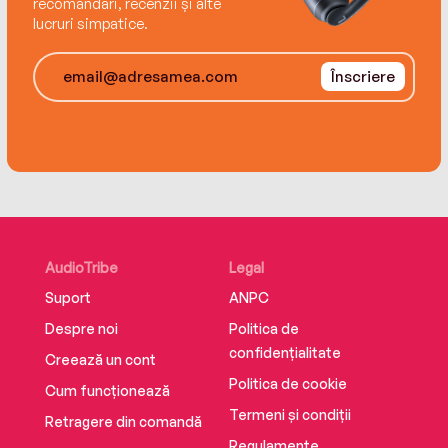
recomandări, recenzii și alte
lucruri simpatice.
Înscriere
AudioTribe
Legal
Suport
ANPC
Despre noi
Politica de
confidențialitate
Creează un cont
Politica de cookie
Cum funcționează
Termeni și condiții
Retragere din comandă
Regulamente