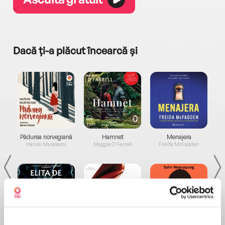
Dacă ți-a plăcut încearcă și
a...
Pădurea norvegiană
Hamnet
Menajera
I
Haruki Murakami
Maggie O'Farrell
Freida McFadden