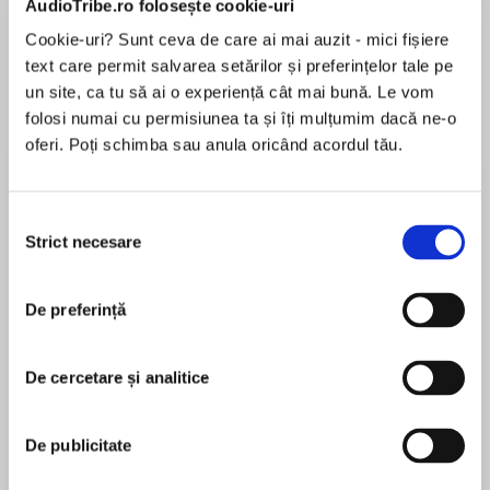
AudioTribe.ro folosește cookie-uri
Cookie-uri? Sunt ceva de care ai mai auzit - mici fișiere
Elita de Argint (Elita
Diavolul se îmbracă de
Migdală
text care permit salvarea setărilor și preferințelor tale pe
de...
la...
Dani Francis
Lauren Weisberger
Sohn Won-pyung
un site, ca tu să ai o experiență cât mai bună. Le vom
folosi numai cu permisiunea ta și îți mulțumim dacă ne-o
oferi. Poți schimba sau anula oricând acordul tău.
Despre
carte
Selecția
Traducere de Mariana Bărbulescu
Strict necesare
consimțământului
De preferință
„Viața e dureroasă, însă până și pasajele pline
MAI MULT
de suferință din romanul domnului Florescu sunt
De cercetare și analitice
În acest moment nu există recenzii
pline de căldură și umor... România lui Florescu
pentru această carte
este un loc plin de vrajă, unde se găsesc atât
problemele civilizației, cât și oameni primitori și
De publicitate
povești.