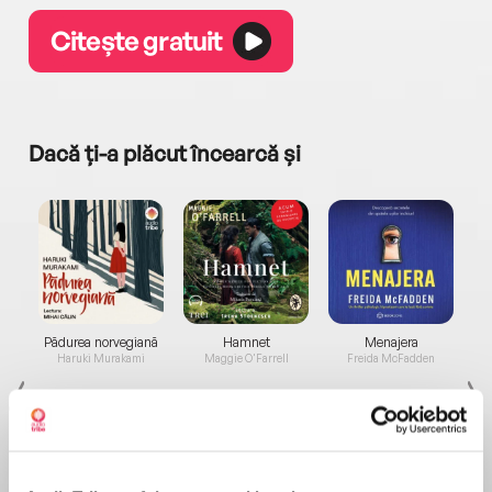
Citește gratuit
Dacă ți-a plăcut încearcă și
a...
Pădurea norvegiană
Hamnet
Menajera
I
Haruki Murakami
Maggie O'Farrell
Freida McFadden