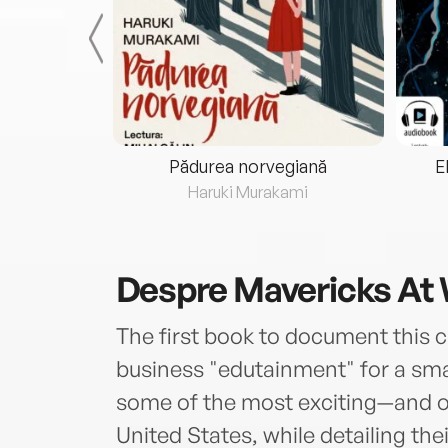
eria...
Pădurea norvegiană
E
ris
Haruki Murakami
Despre
Mavericks At
The first book to document this 
business "edutainment" for a smar
some of the most exciting—and 
United States, while detailing the