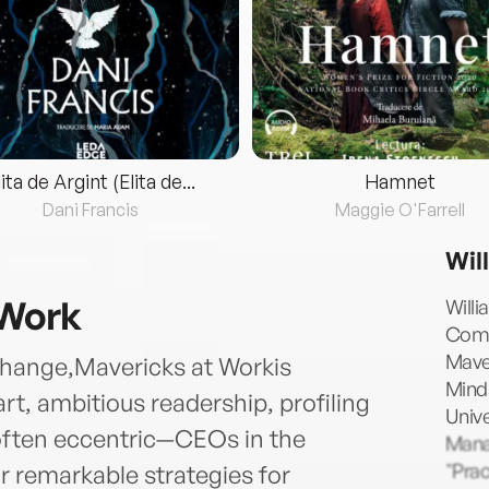
lita de Argint (Elita de...
Hamnet
Dani Francis
Maggie O'Farrell
Wil
 Work
Willi
Comp
Maver
change,Mavericks at Workis
Minds
t, ambitious readership, profiling
Unive
often eccentric—CEOs in the
Mana
"Prac
ir remarkable strategies for