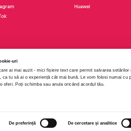
tagram
Huawei
Tok
ookie-uri
re ai mai auzit - mici fișiere text care permit salvarea setărilor 
te, ca tu să ai o experiență cât mai bună. Le vom folosi numai cu
o oferi. Poți schimba sau anula oricând acordul tău.
i books a Cărturești.
e drepturile rezervate.
De preferință
De cercetare și analitice