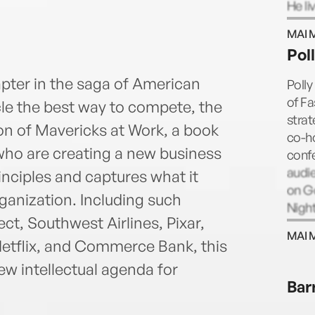
He li
wife
MAI 
Pol
apter in the saga of American
Polly
of F
le the best way to compete, the
strat
on of Mavericks at Work, a book
co-h
 who are creating a new business
conf
audi
nciples and captures what it
on G
ganization. Including such
Night
t, Southwest Airlines, Pixar,
MAI 
Netflix, and Commerce Bank, this
new intellectual agenda for
Bar