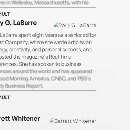
ves in Wellesley, Massachusetts, with his
 and two daughters.
MULT
ly G. LaBarre
 LaBarre spent eight years as a senior editor
ast Company, where she wrote articles on
egy, creativity, and personal success, and
osted the magazine's Real Time
erences. She has spoken to business
ences around the world and has appeared
ood Morning America, CNBC, and PBS's
ly Business Report.
MULT
rett Whitener