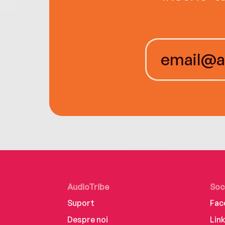
AudioTribe
Soc
Suport
Fac
Despre noi
Lin