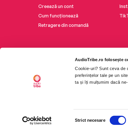
Creează un cont
Ins
Cum funcționează
Tik
Retragere din comandă
AudioTribe.ro folosește c
Cookie-uri? Sunt ceva de ca
preferințelor tale pe un si
ta și îți mulțumim dacă ne-
Platforma de audiobooks ș
Selecția
CTRL+F2
CTRL+F2
©2026 Nemo EPG SRL. Toat
Strict necesare
consimțământului