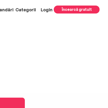
andări
Categorii
Login
Încearcă gratuit