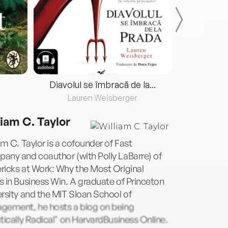
Diavolul se îmbracă de la...
Lauren Weisberger
Fre
liam C. Taylor
am C. Taylor is a cofounder of Fast
any and coauthor (with Polly LaBarre) of
icks at Work: Why the Most Original
 in Business Win. A graduate of Princeton
rsity and the MIT Sloan School of
gement, he hosts a blog on being
tically Radical" on HarvardBusiness Online.