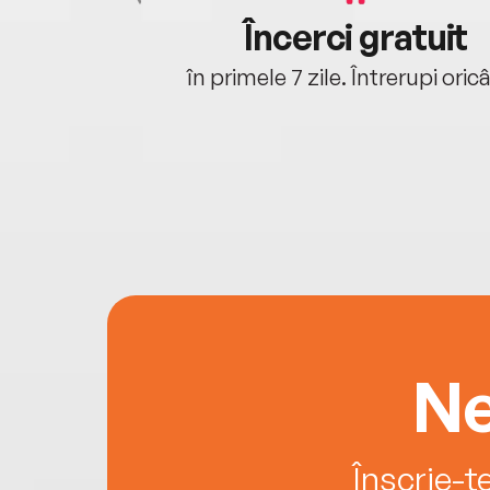
cu tine
Încerci gratuit
oriunde ești.
în primele 7 zile. Întrerupi oric
Ne
Înscrie-t