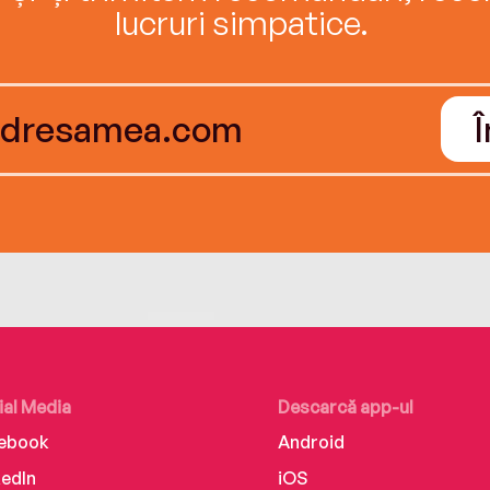
lucruri simpatice.
ial Media
Descarcă app-ul
ebook
Android
kedIn
iOS