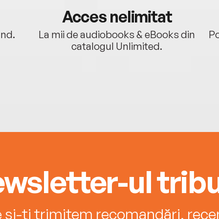
Acces nelimitat
ând.
La mii de audiobooks & eBooks din
Po
catalogul Unlimited.
wsletter-ul tribu
e și-ți trimitem recomandări, recenz