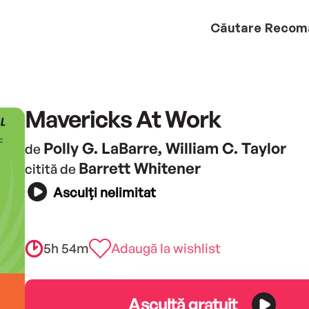
Căutare
Recom
Mavericks At Work
Polly G. LaBarre, William C. Taylor
de
Barrett Whitener
citită de
Asculți nelimitat
5h 54m
Adaugă la wishlist
Ascultă gratuit