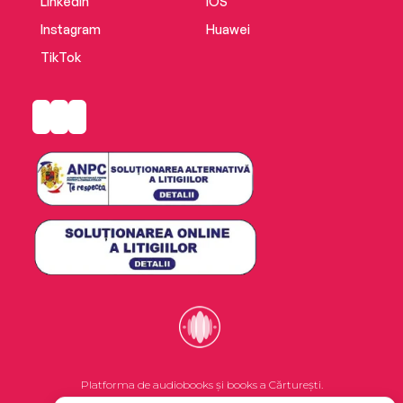
LinkedIn
iOS
Instagram
Huawei
TikTok
Platforma de audiobooks și books a Cărturești.