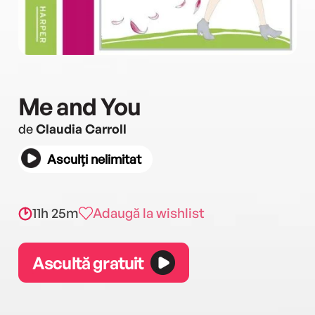
Me and You
de
Claudia Carroll
Asculți nelimitat
11h 25m
Adaugă la wishlist
Ascultă gratuit