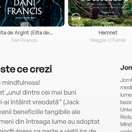
lita de Argint (Elita de...
Hamnet
Dani Francis
Maggie O'Farrell
ste ce crezi
Jon
Jon K
e mindfulness!
medic
t „unul dintre cei mai buni
lume 
-ai întâlnit vreodată” (Jack
bazat
Unive
enii beneficiile tangibile ale
Reduc
ameni din întreaga lume au adoptat
Mindf
ndfulness ca parte a vieții lor de
carte