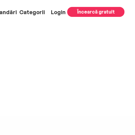
andări
Categorii
Login
Încearcă gratuit