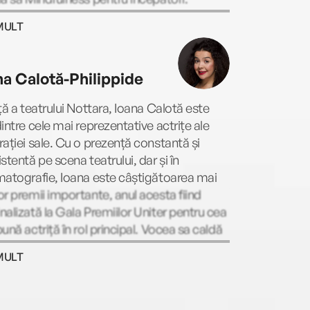
MULT
na Calotă-Philippide
ță a teatrului Nottara, Ioana Calotă este
intre cele mai reprezentative actrițe ale
ației sale. Cu o prezență constantă și
stentă pe scena teatrului, dar și în
atografie, Ioana este câștigătoarea mai
r premii importante, anul acesta fiind
alizată la Gala Premiilor Uniter pentru cea
ună actriță în rol principal. Vocea sa caldă
rsatilă dă viață personajelor într-o manieră
MULT
te transpune direct în lumea poveștilor, de
Ioana Calotă cu siguranță vine.