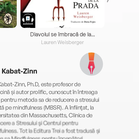
Diavolul se îmbracă de la...
Lauren Weisberger
Fre
 Kabat-Zinn
abat-Zinn, Ph.D, este profesor de
ină și autor prolific, cunoscut în întreaga
pentru metoda sa de reducere a stresului
ă pe mindfulness (MBSR). A înfiinţat, la
rsitatea din Massachusetts, Clinica de
ere a Stresului şi Centrul pentru
ulness. Tot la Editura Trei a fost tradusă și
a sa Mindfulness pentru începători.