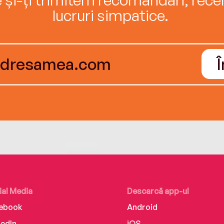
lucruri simpatice.
ial Media
Descarcă app-ul
ebook
Android
kedIn
iOS