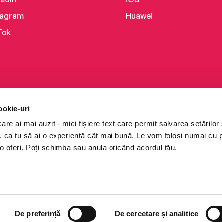
tagram
Huawei
Tok
ookie-uri
re ai mai auzit - mici fișiere text care permit salvarea setărilor 
te, ca tu să ai o experiență cât mai bună. Le vom folosi numai cu
o oferi. Poți schimba sau anula oricând acordul tău.
i books a Cărturești.
e drepturile rezervate.
De preferință
De cercetare și analitice