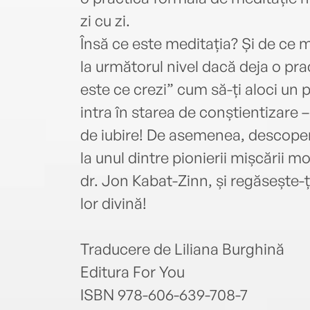
zi cu zi.
Însă ce este meditația? Și de ce 
la următorul nivel dacă deja o pra
este ce crezi” cum să-ți aloci un p
intra în starea de conștientizare 
de iubire! De asemenea, descope
la unul dintre pionierii mișcării 
dr. Jon Kabat-Zinn, și regăsește-ți
lor divină!
Traducere de Liliana Burghină
Editura For You
ISBN 978-606-639-708-7