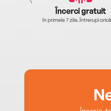
cu tine
Încerci gratuit
oriunde ești.
în primele 7 zile. Întrerupi oric
Ne
Înscrie-t