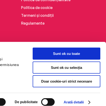
Politica de cookie
Termeni și condiții
Regulamente
Sunt ok cu toate
și
 permisiunea
Sunt ok cu selecția
Doar cookie-uri strict necesare
De publicitate
Arată detalii