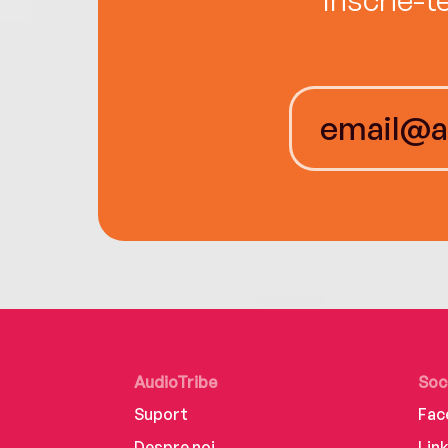
AudioTribe
Soc
Suport
Fac
Despre noi
Lin