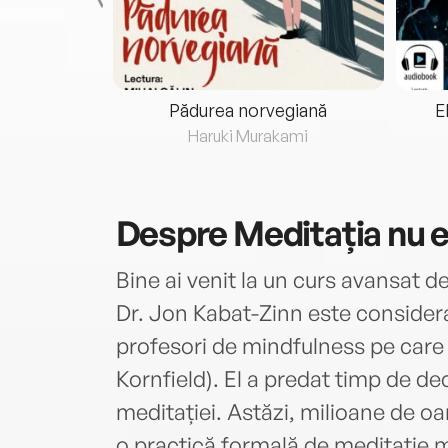
eria...
Pădurea norvegiană
E
ris
Haruki Murakami
Despre
Meditația nu e
Bine ai venit la un curs avansat d
Dr. Jon Kabat-Zinn este considera
profesori de mindfulness pe care i
Kornfield). El a predat timp de dec
meditației. Astăzi, milioane de o
o practică formală de meditație mi