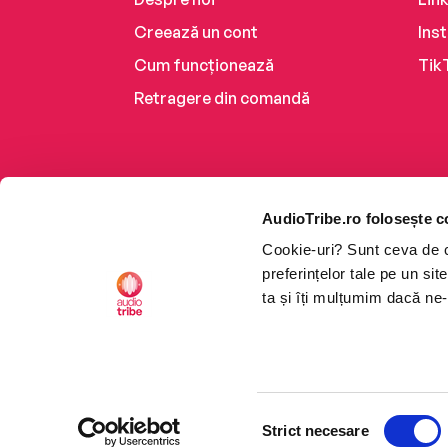
Creează un cont
Ins
Cum funcționează
Tik
Retragere din comandă
AudioTribe.ro folosește c
Cookie-uri? Sunt ceva de ca
preferințelor tale pe un si
ta și îți mulțumim dacă ne-
Platforma de audiobooks ș
Selecția
CTRL+F2
CTRL+F2
©2026 Nemo EPG SRL. Toat
Strict necesare
consimțământului