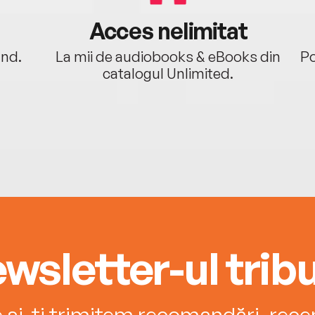
Acces nelimitat
ând.
La mii de audiobooks & eBooks din
Po
catalogul Unlimited.
wsletter-ul tribu
e și-ți trimitem recomandări, recenz