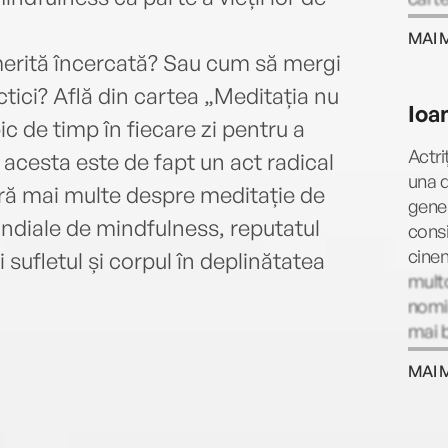
MAI 
merită încercată? Sau cum să mergi
ctici? Află din cartea „Meditația nu
Ioa
ic de timp în fiecare zi pentru a
Actri
– acesta este de fapt un act radical
una d
ră mai multe despre meditație de
gener
mondiale de mindfulness, reputatul
consi
cinem
 sufletul și corpul în deplinătatea
multo
nomin
mai b
și ve
MAI 
care 
unde 