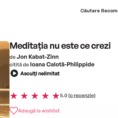
Căutare
Recom
Meditația nu este ce crezi
Jon Kabat-Zinn
de
Ioana Calotă-Philippide
citită de
Asculți nelimitat
5.0
(o recenzie)
Adaugă la wishlist