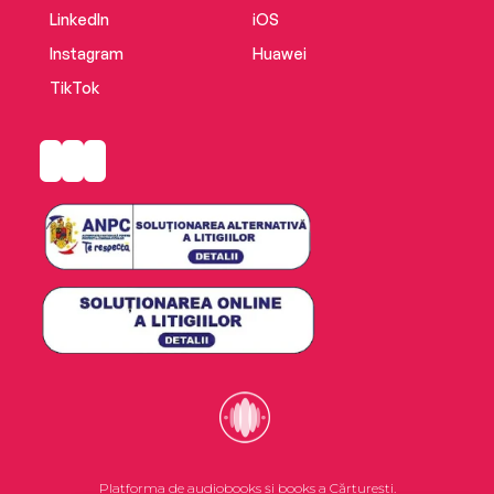
LinkedIn
iOS
Instagram
Huawei
TikTok
Platforma de audiobooks și books a Cărturești.