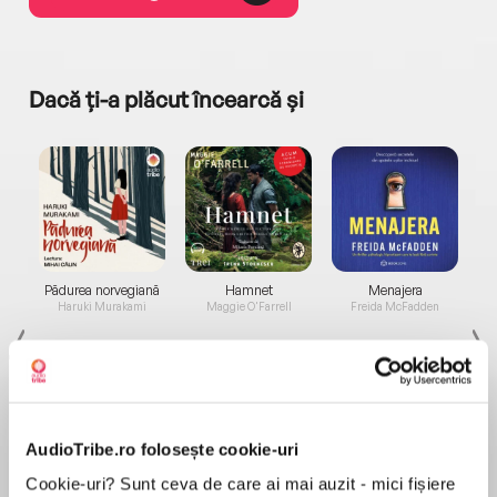
Dacă ți-a plăcut încearcă și
a...
Pădurea norvegiană
Hamnet
Menajera
I
Haruki Murakami
Maggie O'Farrell
Freida McFadden
AudioTribe.ro folosește cookie-uri
Cookie-uri? Sunt ceva de care ai mai auzit - mici fișiere
Elita de Argint (Elita
Diavolul se îmbracă de
Migdală