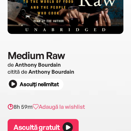
Medium Raw
de
Anthony Bourdain
citită de
Anthony Bourdain
Asculți nelimitat
8h 59m
Adaugă la wishlist
Ascultă gratuit