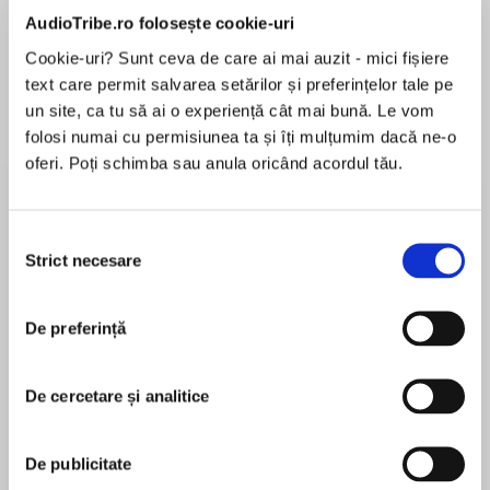
de...
la...
Dani Francis
Lauren Weisberger
Sohn Won-pyung
AudioTribe.ro folosește cookie-uri
Cookie-uri? Sunt ceva de care ai mai auzit - mici fișiere
text care permit salvarea setărilor și preferințelor tale pe
un site, ca tu să ai o experiență cât mai bună. Le vom
Despre
carte
folosi numai cu permisiunea ta și îți mulțumim dacă ne-o
oferi. Poți schimba sau anula oricând acordul tău.
The first animal in the hilarious Awesome
Animals series – awesome adventures with the
wildest wildlife.
Selecția
Strict necesare
consimțământului
The third Meerkat Madness book in the hilarious
MAI MULT
Awesome Animals series – awesome
În acest moment nu există recenzii
adventures with the wildest wildlife.
De preferință
pentru această carte
The Really Mad Mob is expanding! With new
De cercetare și analitice
faces joining familiar ones in Far Burrow, the
thrill-seeking meerkat pups have more exciting
Ian Whybrow
adventures ahead of them. Join Uncle Fearless
De publicitate
and the intrepid pups in a brand new, sky-high