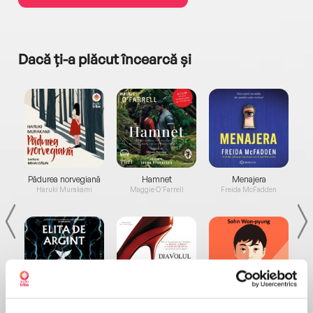
Dacă ți-a plăcut încearcă și
a...
Pădurea norvegiană
Hamnet
Menajera
I
Haruki Murakami
Maggie O'Farrell
Freida McFadden
Elita de Argint (Elita
Diavolul se îmbracă de
Migdală