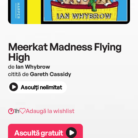
Meerkat Madness Flying
High
de
Ian Whybrow
citită de
Gareth Cassidy
Asculți nelimitat
1h
Adaugă la wishlist
Ascultă gratuit