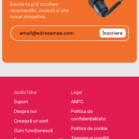
Înscrie-te și-ți trimitem
recomandări, recenzii și alte
lucruri simpatice.
Înscriere
AudioTribe
Legal
Suport
ANPC
Despre noi
Politica de
confidențialitate
Creează un cont
Politica de cookie
Cum funcționează
Termeni și condiții