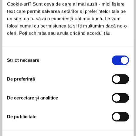
Cookie-uri? Sunt ceva de care ai mai auzit - mici fișiere
text care permit salvarea setărilor și preferințelor tale pe
un site, ca tu să ai o experiență cât mai bună. Le vom
Despre
carte
folosi numai cu permisiunea ta și îți mulțumim dacă ne-o
oferi. Poți schimba sau anula oricând acordul tău.
Felix Ever After meets Becky Albertalli in this
swoon-worthy, heartfelt rom-com about how a
transgender teen’s first love challenges his
Selecția
ideas about perfect relationships.
Strict necesare
consimțământului
MAI MULT
Noah Ramirez thinks he’s an expert on
De preferință
În acest moment nu există recenzii
romance. He has to be for his popular blog, the
pentru această carte
Meet Cute Diary, a collection of trans happily
ever afters. There’s just one problem—all the
De cercetare și analitice
Emery Lee
stories are fake. What started as the fantasies
of a trans boy afraid to step out of the closet
Emery Lee is a kidlit author, artist, and You-Tuber
De publicitate
has grown into a beacon of hope for trans
hailing from a mixed-racial background. After
readers across the globe.
graduating with a degree in creative writing, e’s