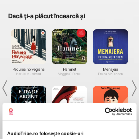
Dacă ți-a plăcut încearcă și
a...
Pădurea norvegiană
Hamnet
Menajera
I
Haruki Murakami
Maggie O'Farrell
Freida McFadden
Elita de Argint (Elita
Diavolul se îmbracă de
Migdală
de...
la...
Dani Francis
Lauren Weisberger
Sohn Won-pyung
AudioTribe.ro folosește cookie-uri