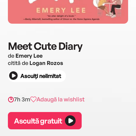
Meet Cute Diary
de
Emery Lee
citită de
Logan Rozos
Asculți nelimitat
7h 3m
Adaugă la wishlist
Ascultă gratuit