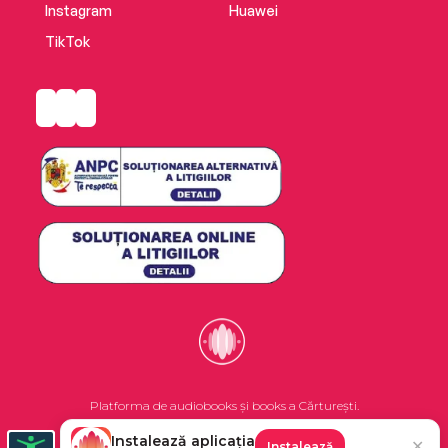
Instagram
Huawei
TikTok
Platforma de audiobooks și books a Cărturești.
Instalează aplicația
✕
Instalează