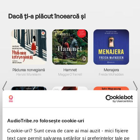
Dacă ți-a plăcut încearcă și
a...
Pădurea norvegiană
Hamnet
Menajera
I
Haruki Murakami
Maggie O'Farrell
Freida McFadden
AudioTribe.ro folosește cookie-uri
Elita de Argint (Elita
Diavolul se îmbracă de
Migdală
Cookie-uri? Sunt ceva de care ai mai auzit - mici fișiere
de...
la...
Dani Francis
Lauren Weisberger
Sohn Won-pyung
text care permit salvarea setărilor și preferințelor tale pe