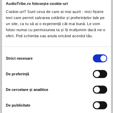
AudioTribe.ro folosește cookie-uri
Cookie-uri? Sunt ceva de care ai mai auzit - mici fișiere
Elita de Argint (Elita
Diavolul se îmbracă de
Migdală
text care permit salvarea setărilor și preferințelor tale pe
de...
la...
Dani Francis
Lauren Weisberger
Sohn Won-pyung
un site, ca tu să ai o experiență cât mai bună. Le vom
folosi numai cu permisiunea ta și îți mulțumim dacă ne-o
oferi. Poți schimba sau anula oricând acordul tău.
Despre
carte
Selecția
Un nume care stârnește deopotrivă interes și
Strict necesare
consimțământului
teamă, Wagner reprezintă armata din spatele
președintelui rus Vladimir Putin. Se cunosc
De preferință
puține detalii despre activitatea grupului de
mercenari, numeroase legende iscându-se pe
MAI MULT
seama acestui subiect controversat.
De cercetare și analitice
În acest moment nu există recenzii
Fost luptător Wagner, Marat Gabidullin
pentru această carte
dezvăluie universul acestei lumi secrete și
De publicitate
negate de Kremlin, oferind o imagine fidelă chiar
din interior. Soldat-fantomă, el este trimis în