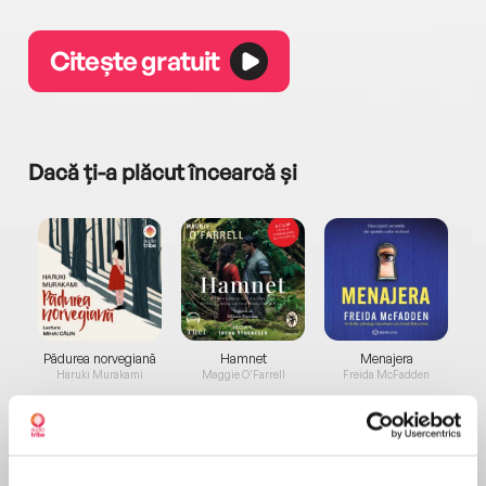
Citește gratuit
Dacă ți-a plăcut încearcă și
a...
Pădurea norvegiană
Hamnet
Menajera
I
Haruki Murakami
Maggie O'Farrell
Freida McFadden