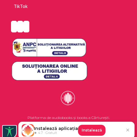
TikTok
Platforma de audiobooks și books a Cărturești.
Instalează aplicația
✕
Instalează
©2026 Nemo EPG SRL. Toate drepturile rezervate.
★ 4.7 · Gratuit