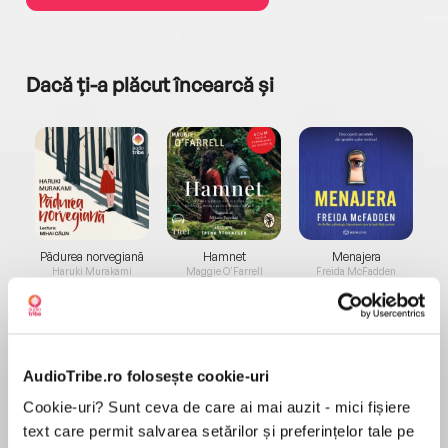
Dacă ți-a plăcut încearcă și
a...
Pădurea norvegiană
Hamnet
Menajera
I
Haruki Murakami
Maggie O'Farrell
Freida McFadden
AudioTribe.ro folosește cookie-uri
Cookie-uri? Sunt ceva de care ai mai auzit - mici fișiere
text care permit salvarea setărilor și preferințelor tale pe
Elita de Argint (Elita
Diavolul se îmbracă de
Migdală