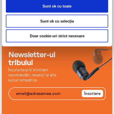
nurture your relationships for years to come.
Sunt ok cu toate
Sunt ok cu selecția
Doar cookie-uri strict necesare
Newsletter-ul
tribului
Înscrie-te și-ți trimitem
recomandări, recenzii și alte
lucruri simpatice.
Înscriere