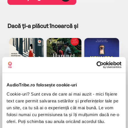
Dacă ți-a plăcut încearcă și
a...
Pădurea norvegiană
Hamnet
Menajera
I
Haruki Murakami
Maggie O'Farrell
Freida McFadden
AudioTribe.ro folosește cookie-uri
Cookie-uri? Sunt ceva de care ai mai auzit - mici fișiere
text care permit salvarea setărilor și preferințelor tale pe
un site, ca tu să ai o experiență cât mai bună. Le vom
folosi numai cu permisiunea ta și îți mulțumim dacă ne-o
oferi. Poți schimba sau anula oricând acordul tău.
Elita de Argint (Elita
Diavolul se îmbracă de
Migdală