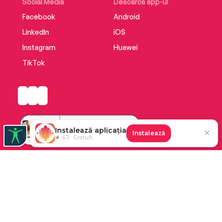
Social Media
Descarcă app-ul
Facebook
Android
LinkedIn
iOS
Instagram
Huawei
TikTok
Instalează aplicația
✕
Instalează
★ 4.7 · Gratuit