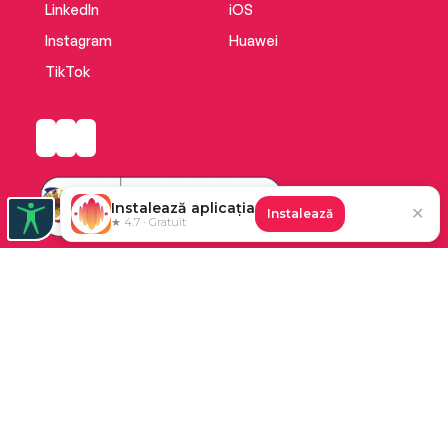
LinkedIn
iOS
Instagram
Huawei
TikTok
Instalează aplicația
✕
Instalează
★ 4.7 · Gratuit
Platforma de audiobooks și books a Cărturești.