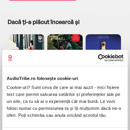
Dacă ți-a plăcut încearcă și
a...
Pădurea norvegiană
Hamnet
Menajera
I
Haruki Murakami
Maggie O'Farrell
Freida McFadden
AudioTribe.ro folosește cookie-uri
Cookie-uri? Sunt ceva de care ai mai auzit - mici fișiere
text care permit salvarea setărilor și preferințelor tale pe
un site, ca tu să ai o experiență cât mai bună. Le vom
folosi numai cu permisiunea ta și îți mulțumim dacă ne-o
oferi. Poți schimba sau anula oricând acordul tău.
Elita de Argint (Elita
Diavolul se îmbracă de
Migdală
de...
la...
Dani Francis
Lauren Weisberger
Sohn Won-pyung