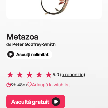
Metazoa
de
Peter Godfrey-Smith
Asculți nelimitat
5.0
(o recenzie)
9h 48m
Adaugă la wishlist
Ascultă gratuit