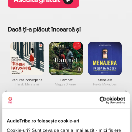
Dacă ți-a plăcut încearcă și
a...
Pădurea norvegiană
Hamnet
Menajera
I
Haruki Murakami
Maggie O'Farrell
Freida McFadden
AudioTribe.ro folosește cookie-uri
Cookie-uri? Sunt ceva de care ai mai auzit - mici fișiere