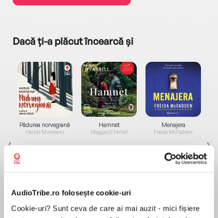
Dacă ți-a plăcut încearcă și
a...
Pădurea norvegiană
Hamnet
Menajera
I
Haruki Murakami
Maggie O'Farrell
Freida McFadden
AudioTribe.ro folosește cookie-uri
Cookie-uri? Sunt ceva de care ai mai auzit - mici fișiere
Elita de Argint (Elita
Diavolul se îmbracă de
Migdală