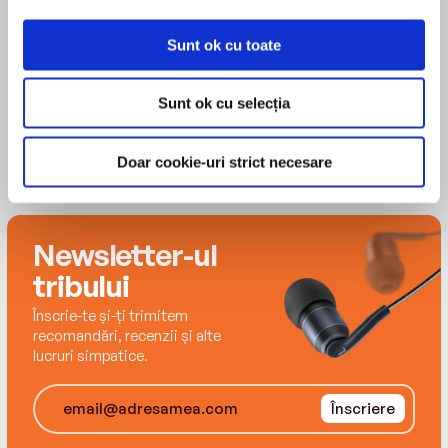
Heather Corrigan
Mia and the Girl with a Twirl is a My First I Can
Read book, which means it’s perfect for reading
Sunt ok cu toate
aloud to a child.
Sunt ok cu selecția
Doar cookie-uri strict necesare
Newsletter-ul
tribului
Înscrie-te și-ți trimitem
recomandări, recenzii și alte
lucruri simpatice.
Înscriere