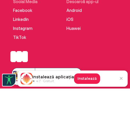
Social Media
Descarcă app-ul
Facebook
Android
LinkedIn
iOS
Instagram
Huawei
TikTok
Instalează aplicația
✕
Instalează
★ 4.7 · Gratuit