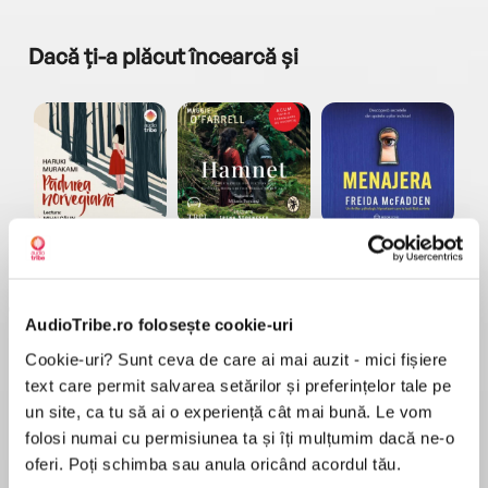
Dacă ți-a plăcut încearcă și
a...
Pădurea norvegiană
Hamnet
Menajera
I
Haruki Murakami
Maggie O'Farrell
Freida McFadden
AudioTribe.ro folosește cookie-uri
Cookie-uri? Sunt ceva de care ai mai auzit - mici fișiere
text care permit salvarea setărilor și preferințelor tale pe
un site, ca tu să ai o experiență cât mai bună. Le vom
folosi numai cu permisiunea ta și îți mulțumim dacă ne-o
Elita de Argint (Elita
Diavolul se îmbracă de
Migdală
de...
la...
Dani Francis
Lauren Weisberger
Sohn Won-pyung
oferi. Poți schimba sau anula oricând acordul tău.