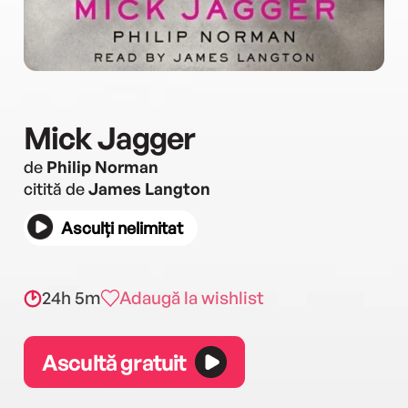
Mick Jagger
de
Philip Norman
citită de
James Langton
Asculți nelimitat
24h 5m
Adaugă la wishlist
Ascultă gratuit