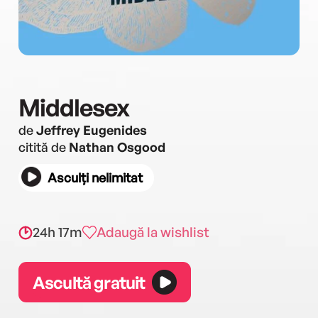
Middlesex
de
Jeffrey Eugenides
citită de
Nathan Osgood
Asculți nelimitat
24h 17m
Adaugă la wishlist
Ascultă gratuit