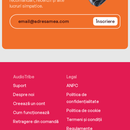
recomandări, recenzii și alte
lucruri simpatice.
Înscriere
AudioTribe
Legal
Suport
ANPC
Despre noi
Politica de
confidențialitate
Creează un cont
Politica de cookie
Cum funcționează
Termeni și condiții
Retragere din comandă
Regulamente