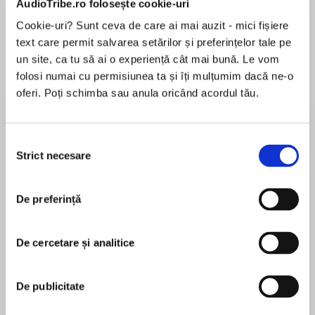
AudioTribe.ro folosește cookie-uri
Cookie-uri? Sunt ceva de care ai mai auzit - mici fișiere
text care permit salvarea setărilor și preferințelor tale pe
Despre
carte
un site, ca tu să ai o experiență cât mai bună. Le vom
folosi numai cu permisiunea ta și îți mulțumim dacă ne-o
‘I was born twice: first, as a baby girl, on a
oferi. Poți schimba sau anula oricând acordul tău.
remarkably smogless Detroit day of January
1960; and then again, as a teenage boy, in an
emergency room near Petoskey, Michigan, in
Selecția
August of l974.’
Strict necesare
consimțământului
MAI MULT
În acest moment nu există recenzii
So begins the breathtaking story of Calliope
De preferință
pentru această carte
Stephanides and her truly unique family secret,
born on the slopes of Mount Olympus and
passed on through three generations.
De cercetare și analitice
Jeffrey Eugenides
Growing up in 70s Michigan, Calliope’s special
De publicitate
inheritance will turn her into Cal, the narrator of
Jeffrey Eugenides is the author of three novels.
this intersex, inter-generational epic of
His first, The Virgin Suicides (1993), is now