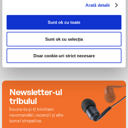
bestsellers all over the world. Currently she lives in
Arată detalii
California with her husband Gregory.
MAI MULT
Rosalyn Landor
Sunt ok cu toate
Sunt ok cu selecția
Doar cookie-uri strict necesare
Newsletter-ul
tribului
Înscrie-te și-ți trimitem
recomandări, recenzii și alte
lucruri simpatice.