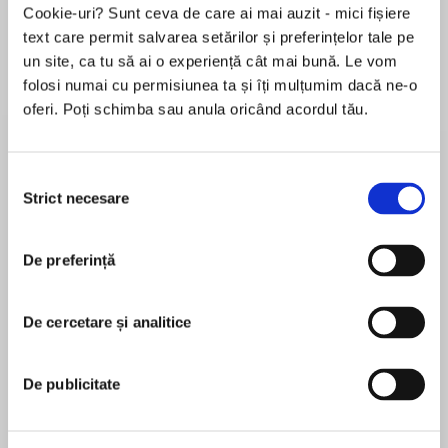
Cookie-uri? Sunt ceva de care ai mai auzit - mici fișiere
text care permit salvarea setărilor și preferințelor tale pe
un site, ca tu să ai o experiență cât mai bună. Le vom
Despre
carte
folosi numai cu permisiunea ta și îți mulțumim dacă ne-o
oferi. Poți schimba sau anula oricând acordul tău.
A noblewoman of frail beauty and exotic
mystery fakes her own death to escape the
gallows. And now she must flee. In disguise and
Selecția
under a false identity, she finds unexpected
Strict necesare
consimțământului
sanctuary in the arms of a handsome and
MAI MULT
arrogant yet gallant British lord—who must defy
De preferință
În acest moment nu există recenzii
society to keep her safe . . . and overcome a
pentru această carte
tragic past to claim her as his own.
De cercetare și analitice
Lisa Kleypas
Lisa Kleypas graduated from Wellesley College
De publicitate
with a political science degree. Her novels are
published in forty different languages and are