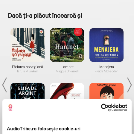
Dacă ți-a plăcut încearcă și
a...
Pădurea norvegiană
Hamnet
Menajera
I
Haruki Murakami
Maggie O'Farrell
Freida McFadden
Elita de Argint (Elita
Diavolul se îmbracă de
Migdală
de...
la...
Dani Francis
Lauren Weisberger
Sohn Won-pyung
AudioTribe.ro folosește cookie-uri