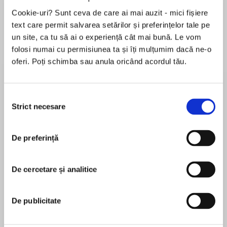
Cookie-uri? Sunt ceva de care ai mai auzit - mici fișiere
text care permit salvarea setărilor și preferințelor tale pe
un site, ca tu să ai o experiență cât mai bună. Le vom
Despre
carte
folosi numai cu permisiunea ta și îți mulțumim dacă ne-o
From Simone Van Der Vlugt comes her
oferi. Poți schimba sau anula oricând acordul tău.
European bestselling novel of a young woman's
rise as a painter in Holland's Golden Age—
Selecția
perfect for readers of The Miniaturist, Tulip
Strict necesare
consimțământului
Fever, and Girl with a Pearl Earring.
MAI MULT
În acest moment nu există recenzii
Amsterdam 1654: against the backdrop of
De preferință
pentru această carte
Holland's Golden Age, a dangerous secret
threatens to destroy a young widow's new life.
Simone van der Vlugt
De cercetare și analitice
Following the sudden death of her husband,
twenty-five-year old Catrin leaves her small
Simone van der Vlugt is an acclaimed Dutch
De publicitate
village and takes a job as a housekeeper to the
writer. She was born in Hoorn and lives with her
successful Van Nulandt merchant family.