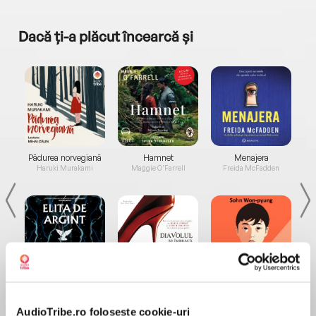
Dacă ți-a plăcut încearcă și
a...
Pădurea norvegiană
Hamnet
Menajera
I
Haruki Murakami
Maggie O'Farrell
Freida McFadden
Elita de Argint (Elita
Diavolul se îmbracă de
Migdală
de...
la...
Dani Francis
Lauren Weisberger
Sohn Won-pyung
AudioTribe.ro folosește cookie-uri