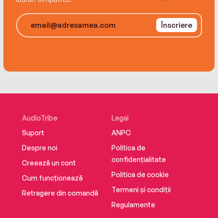
creates help revolutionize the industry. But
when tragedy strikes, Catrin must decide
Înscriere
whether to defend her newfound
independence, or return to the village that she'd
fled.
AudioTribe
Legal
Suport
ANPC
Despre noi
Politica de
confidențialitate
Creează un cont
Politica de cookie
Cum funcționează
Termeni și condiții
Retragere din comandă
Regulamente