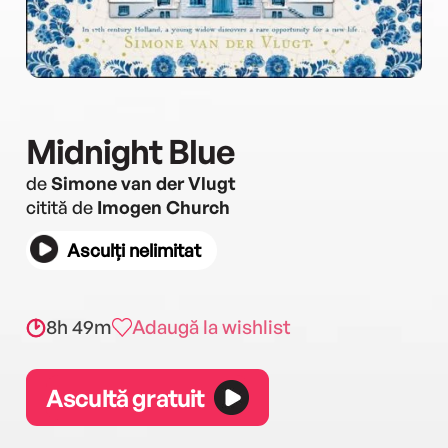
Midnight Blue
de
Simone van der Vlugt
citită de
Imogen Church
Asculți nelimitat
8h 49m
Adaugă la wishlist
Ascultă gratuit