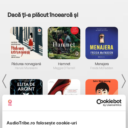
Dacă ți-a plăcut încearcă și
a...
Pădurea norvegiană
Hamnet
Menajera
I
Haruki Murakami
Maggie O'Farrell
Freida McFadden
Elita de Argint (Elita
Diavolul se îmbracă de
Migdală
de...
la...
Dani Francis
Lauren Weisberger
Sohn Won-pyung
AudioTribe.ro folosește cookie-uri