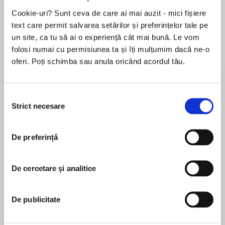
Cookie-uri? Sunt ceva de care ai mai auzit - mici fișiere
Elita de Argint (Elita
Diavolul se îmbracă de
Migdală
de...
la...
Dani Francis
Lauren Weisberger
Sohn Won-pyung
text care permit salvarea setărilor și preferințelor tale pe
un site, ca tu să ai o experiență cât mai bună. Le vom
folosi numai cu permisiunea ta și îți mulțumim dacă ne-o
oferi. Poți schimba sau anula oricând acordul tău.
Despre
carte
A cincea parte din seria DEMON
Selecția
Strict necesare
Nimeni nu mai știe când și cum a început totul.
consimțământului
Nimeni nu-și mai amintește prima noapte în
care lumea a fost invadată de cohorte de
De preferință
demoni însetați de sânge.
MAI MULT
După secole în care oamenii au supraviețuit în
În acest moment nu există recenzii
adăposturi, sub protecția glifelor, Jardir s-a
De cercetare și analitice
pentru această carte
autointitulat Izbăvitorul și a pornit Sharak Ka,
războiul final împotriva demonilor. Dar, în lupta
De publicitate
lor, Jardir și Arlen, Omul Pictat, stârnesc ceva
care ar putea aduce sfârșitul a tot ce iubesc.
Peter V. Brett