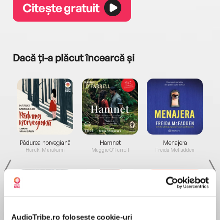
Citește gratuit
Dacă ți-a plăcut încearcă și
a...
Pădurea norvegiană
Hamnet
Menajera
I
Haruki Murakami
Maggie O'Farrell
Freida McFadden
AudioTribe.ro folosește cookie-uri